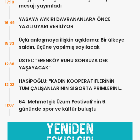
17:10
mesajı yayımladı
YASAYA AYKIRI DAVRANANLARA ÖNCE
16:49
YAZILI UYARI VERİLİYOR
Üçlü anlaşmaya ilişkin açıklama: Bir ülkeye
15:33
saldırı, üçüne yapılmış sayılacak
ÜSTEL: “ERENKÖY RUHU SONSUZA DEK
12:36
YAŞAYACAK”
HASİPOĞLU: “KADIN KOOPERATİFLERİNİN
12:02
TÜM ÇALIŞANLARININ SİGORTA PRİMLERİNİ
YÜZDE 100 KARŞILAYACAĞIZ”
64. Mehmetçik Üzüm Festivali’nin 6.
11:07
gününde spor ve kültür buluştu