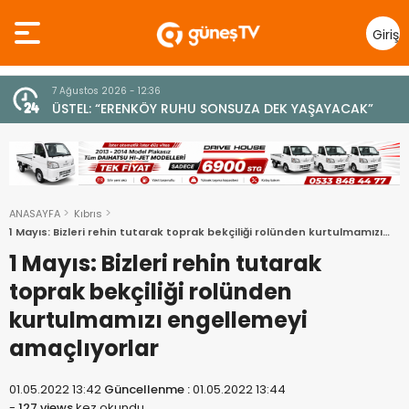
Giriş
Yap
7 Ağustos 2026 - 12:36
z
ÜSTEL: “ERENKÖY RUHU SONSUZA DEK YAŞAYACAK”
ANASAYFA
Kıbrıs
1 Mayıs: Bizleri rehin tutarak toprak bekçiliği rolünden kurtulmamızı
engellemeyi amaçlıyorlar
1 Mayıs: Bizleri rehin tutarak
toprak bekçiliği rolünden
kurtulmamızı engellemeyi
amaçlıyorlar
01.05.2022 13:42
Güncellenme :
01.05.2022 13:44
-
127 views
kez okundu