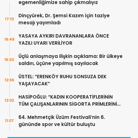
egemenliğimize sahip çıkmalıyız
Dinçyürek, Dr. Şemsi Kazım için taziye
17:10
mesajı yayımladı
YASAYA AYKIRI DAVRANANLARA ÖNCE
16:49
YAZILI UYARI VERİLİYOR
Üçlü anlaşmaya ilişkin açıklama: Bir ülkeye
15:33
saldırı, üçüne yapılmış sayılacak
ÜSTEL: “ERENKÖY RUHU SONSUZA DEK
12:36
YAŞAYACAK”
HASİPOĞLU: “KADIN KOOPERATİFLERİNİN
12:02
TÜM ÇALIŞANLARININ SİGORTA PRİMLERİNİ
YÜZDE 100 KARŞILAYACAĞIZ”
64. Mehmetçik Üzüm Festivali’nin 6.
11:07
gününde spor ve kültür buluştu