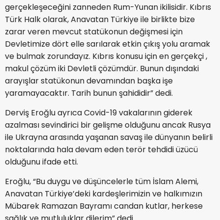
gerçekleşeceğini zanneden Rum-Yunan ikilisidir. Kıbrıs
Türk Halk olarak, Anavatan Türkiye ile birlikte bize
zarar veren mevcut statükonun değişmesi için
Devletimize dört elle sarılarak etkin çıkış yolu aramak
ve bulmak zorundayız. Kıbrıs konusu için en gerçekçi ,
makul çözüm iki Devletli çözümdür. Bunun dışındaki
arayışlar statükonun devamından başka işe
yaramayacaktır. Tarih bunun şahididir” dedi.
Derviş Eroğlu ayrıca Covid-19 vakalarının giderek
azalması sevindirici bir gelişme olduğunu ancak Rusya
ile Ukrayna arasında yaşanan savaş ile dünyanın belirli
noktalarında hala devam eden terör tehdidi üzücü
olduğunu ifade etti.
Eroğlu, “Bu duygu ve düşüncelerle tüm İslam Alemi,
Anavatan Türkiye’deki kardeşlerimizin ve halkımızın
Mübarek Ramazan Bayramı candan kutlar, herkese
sağlık ve mutluluklar dilerim” dedi.