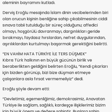
aleminin bayramını kutladı.
Derviş Eroğlu mesajında İslam dinin vecibelerinden biri
olan orucun kişinin benliğine sahip çıkabilmesinin ciddi
sınava tabii tutulduğu bir süreç olduğunu; affedici
olmayı, hoşgörülü davranmayı, dargınlıkları geride
bırakmayı, faydasız hırslardan, nefret duygularından,
aşırılıklardan kurtulmayı başarmak gerektiğini belirtti.
“EN VAHİM HATA TÜRKİYE İLE TERS DÜŞMEK”
Kıbrıs Türk halkının en büyük gücünün birlik ve
beraberlikten geldiğini belirten Eroğlu, “Kendi çıkarları
için bizden görünüp, bizi bize düşman etmeye
çalışanlara asla fırsat vermemeliyiz” dedi.
Eroğlu şöyle devam etti:
“Devletimiz, egemenliğimiz, demokrasimiz, Anavatan
Türkiye ile sağlam, sağlıklı, kardeşçe ilişkilerimiz bizim
için büyük önem ve değere sahiptir. Bunlara sahip