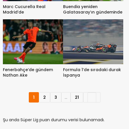
Marc Cucurella Real
Buendia yeniden
Madrid’de
Galatasaray’ın gündeminde
Fenerbahçe’de gündem
Formula 1’de sıradaki durak
Nathan Ake
İspanya
1
2
3
…
21
Şu anda Süper Lig puan durumu verisi bulunamadı.