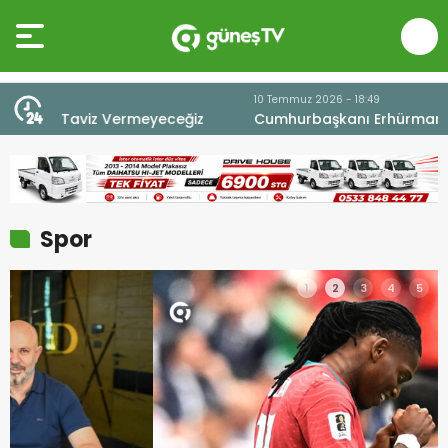
10 Temmuz 2026 - 18:49
z
Cumhurbaşkanı Erhürman sergi açılışında
fenalaşarak hastaneye kaldırıldı
Spor
1
2
3
4
5