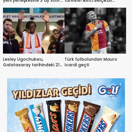
yeni yerleşkesine 3 ay sonra
tarihinin ikinci Belçikalı
kavuşacak
futbolcusu oldu
Lesley Ugochukwu,
Türk futbolundan Mauro
Galatasaray tarihindeki 217.
Icardi geçti
yabancı futbolcu