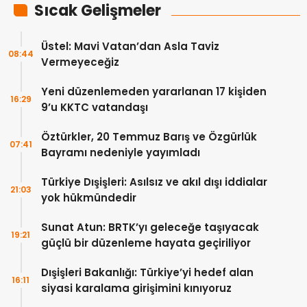
Sıcak Gelişmeler
Üstel: Mavi Vatan’dan Asla Taviz
08:44
Vermeyeceğiz
Yeni düzenlemeden yararlanan 17 kişiden
16:29
9’u KKTC vatandaşı
Öztürkler, 20 Temmuz Barış ve Özgürlük
07:41
Bayramı nedeniyle yayımladı
Türkiye Dışişleri: Asılsız ve akıl dışı iddialar
21:03
yok hükmündedir
Sunat Atun: BRTK’yı geleceğe taşıyacak
19:21
güçlü bir düzenleme hayata geçiriliyor
Dışişleri Bakanlığı: Türkiye’yi hedef alan
16:11
siyasi karalama girişimini kınıyoruz