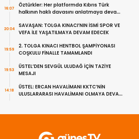
Öztürkler: Her platformda Kıbrıs Türk
16:07
halkının haklı davasını anlatmaya devam
edeceğiz
SAVAŞAN: TOLGA KINACI’NIN İSMİ SPOR VE
20:04
VEFA İLE YAŞATILMAYA DEVAM EDECEK
2. TOLGA KINACI HENTBOL ŞAMPİYONASI
19:59
COŞKULU FİNALLE TAMAMLANDI
ÜSTEL’DEN SEVGÜL ULUDAĞ İÇİN TAZİYE
19:53
MESAJI
ÜSTEL: ERCAN HAVALİMANI KKTC’NİN
14:18
ULUSLARARASI HAVALİMANI OLMAYA DEVAM
EDECEK