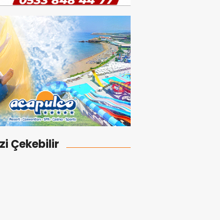
izi Çekebilir
 akıl, cesur fikirler, umut
projeler ve heyecan dolu bir
y Karatepe tutuklandı