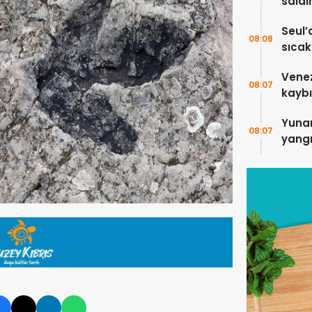
saldı
5 kişi
Seul’
08:08
sıcakl
Vene
08:07
kaybı
Yuna
08:07
yangı