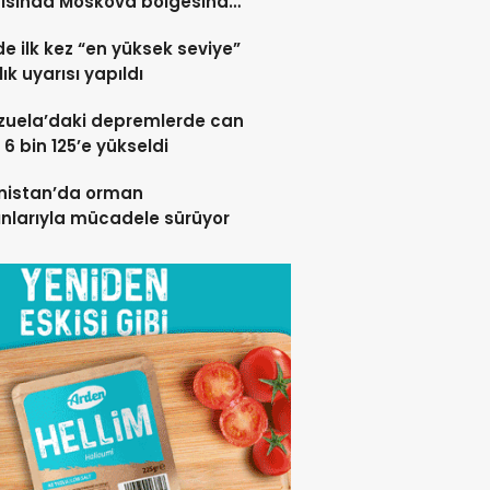
rısında Moskova bölgesinde
 öldü”
de ilk kez “en yüksek seviye”
ık uyarısı yapıldı
zuela’daki depremlerde can
 6 bin 125’e yükseldi
nistan’da orman
nlarıyla mücadele sürüyor