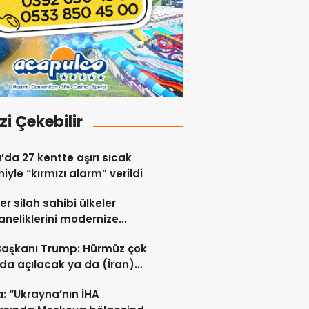
izi Çekebilir
a’da 27 kentte aşırı sıcak
iyle “kırmızı alarm” verildi
er silah sahibi ülkeler
neliklerini modernize
i sürdürüyor
Başkanı Trump: Hürmüz çok
da açılacak ya da (İran)
ert vurulacaklar
: “Ukrayna’nın İHA