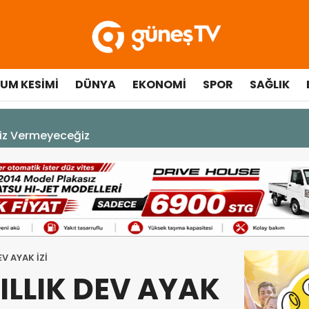
UM KESIMI
DÜNYA
EKONOMI
SPOR
SAĞLIK
çılışında fenalaşarak hastaneye kaldırıldı
EV AYAK İZİ
YILLIK DEV AYAK