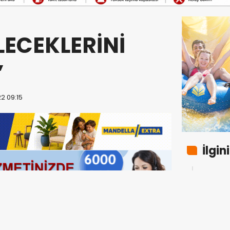
LECEKLERİNİ
”
2 09:15
İlgin
“Ortak
18:43
dolu 
ekip”
Burka
17:34