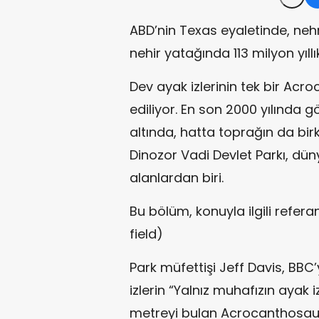
ABD’nin Texas eyaletinde, nehr
nehir yatağında 113 milyon yıllı
Dev ayak izlerinin tek bir Ac
ediliyor. En son 2000 yılında g
altında, hatta toprağın da bi
Dinozor Vadi Devlet Parkı, dün
alanlardan biri.
Bu bölüm, konuyla ilgili refera
field)
Park müfettişi Jeff Davis, BBC
izlerin “Yalnız muhafızın ayak iz
metreyi bulan Acrocanthosaur