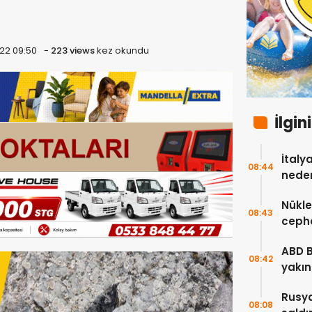
22 09:50
-
223 views
kez okundu
İlgin
İtaly
08:44
neden
Nükle
08:43
cepha
etmey
ABD 
08:42
yakın
çok s
Rusya
08:08