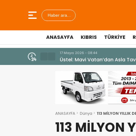
Haber ara...
ANASAYFA
KIBRIS
TÜRKIYE
R
10 Temmuz 2026 - 18:49
Cumhurbaşkanı Erhürman sergi a
ANASAYFA
Dünya
113 MİLYON YILLIK D
113 MİLYON 