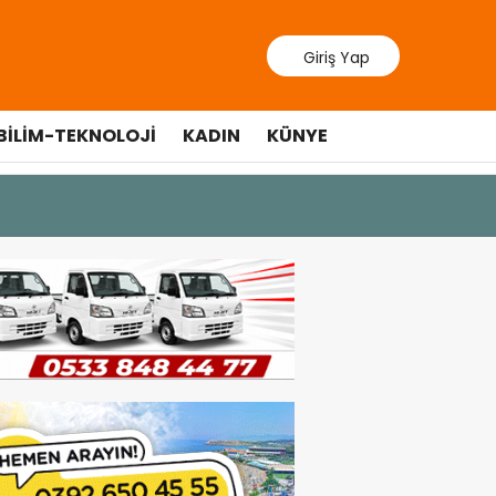
Giriş Yap
BILIM-TEKNOLOJI
KADIN
KÜNYE
9 Temmuz 202
Lefkoşa’d