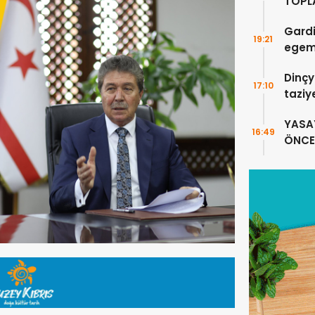
TOPLA
DOĞR
Gardi
19:21
egeme
Dinçy
17:10
taziy
YASA
16:49
ÖNCE 