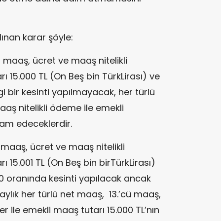
lınan karar şöyle:
ü maaş, ücret ve maaş nitelikli
ı 15.000 TL (On Beş bin TürkLirası) ve
i bir kesinti yapılmayacak, her türlü
aş nitelikli ödeme ile emekli
am edeceklerdir.
ü maaş, ücret ve maaş nitelikli
 15.001 TL (On Beş bin birTürkLirası)
20 oranında kesinti yapılacak ancak
ylık her türlü net maaş, 13.’cü maaş,
r ile emekli maaş tutarı 15.000 TL’nın