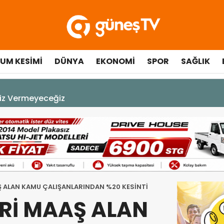
UM KESIMI
DÜNYA
EKONOMI
SPOR
SAĞLIK
A DEK YAŞAYACAK”
AŞ ALAN KAMU ÇALIŞANLARINDAN %20 KESİNTİ
ZERİ MAAŞ ALAN