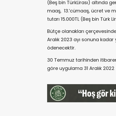
(Beş bin TürkLirası) altında g
maaş, 13.’cümaaş, ücret ve ma
tutarı 15.000TL (Beş bin Türk L
Bütçe olanakları çerçevesinde i
Aralık 2023 ayı sonuna kadar y
ödenecektir.
30 Temmuz tarihinden itibare
göre uygulama 31 Aralık 202