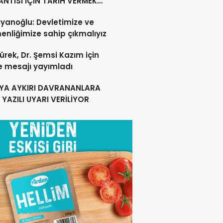
NTISI İÇİN TARİH VERMEK
U DEĞİL”
yanoğlu: Devletimize ve
nliğimize sahip çıkmalıyız
ürek, Dr. Şemsi Kazım için
e mesajı yayımladı
YA AYKIRI DAVRANANLARA
YAZILI UYARI VERİLİYOR