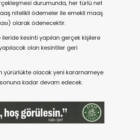
erçekleşmesi durumunda, her türlü net
aş nitelikli ödemeler ile emekli maaş
irası) olarak ödenecektir.
leride kesinti yapılan gerçek kişilere
apılacak olan kesintiler geri
n yürürlükte olacak yeni kararnameye
2 sonuna kadar devam edecek.