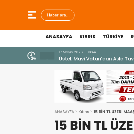
Haber ara...
ANASAYFA
KIBRIS
TÜRKIYE
R
7 Ağustos 2026 - 12:36
ÜSTEL: “ERENKÖY RUHU SONSUZ
ANASAYFA
Kıbrıs
15 BİN TL ÜZERİ MA
15 BİN TL Ü