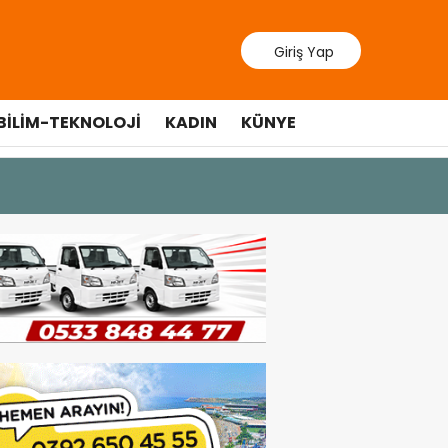
Giriş Yap
BILIM-TEKNOLOJI
KADIN
KÜNYE
10 Temmuz 20
Cumhurbaş