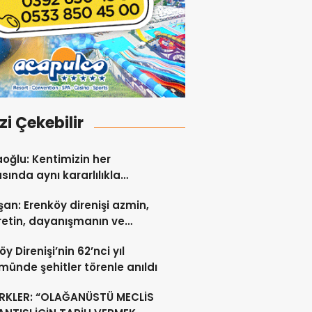
izi Çekebilir
ğlu: Kentimizin her
sında aynı kararlılıkla
şmaya devam ediyoruz
an: Erenköy direnişi azmin,
etin, dayanışmanın ve
 sevgisinin eşsiz bir
y Direnişi’nin 62’nci yıl
idir
ünde şehitler törenle anıldı
RKLER: “OLAĞANÜSTÜ MECLİS