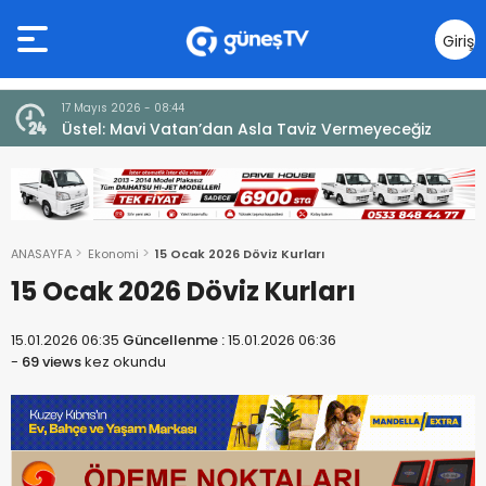
Giriş
Yap
7 Ağustos 2026 - 12:36
ğiz
ÜSTEL: “ERENKÖY RUHU SONSUZA DEK YAŞAYACAK”
ANASAYFA
Ekonomi
15 Ocak 2026 Döviz Kurları
15 Ocak 2026 Döviz Kurları
15.01.2026 06:35
Güncellenme :
15.01.2026 06:36
-
69 views
kez okundu