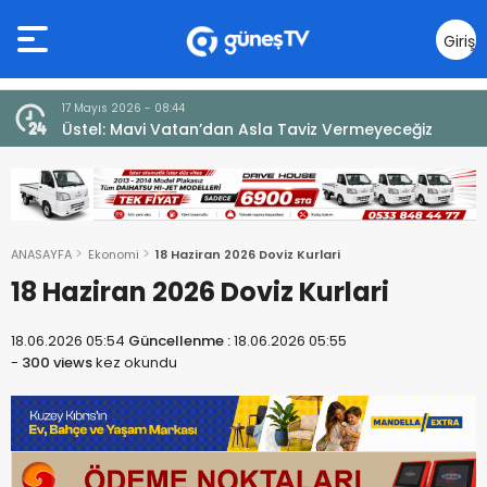
Giriş
Yap
10 Temmuz 2026 - 18:49
iz
Cumhurbaşkanı Erhürman sergi açılışında
fenalaşarak hastaneye kaldırıldı
ANASAYFA
Ekonomi
18 Haziran 2026 Doviz Kurlari
18 Haziran 2026 Doviz Kurlari
18.06.2026 05:54
Güncellenme :
18.06.2026 05:55
-
300 views
kez okundu