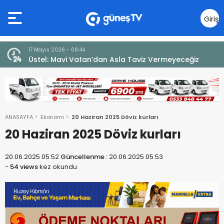
Giriş
Yap
7 Ağustos 2026 - 12:36
ğiz
ÜSTEL: “ERENKÖY RUHU SONSUZA DEK YAŞAYACAK”
ANASAYFA
Ekonomi
20 Haziran 2025 Döviz kurları
20 Haziran 2025 Döviz kurları
20.06.2025 05:52
Güncellenme :
20.06.2025 05:53
-
54 views
kez okundu