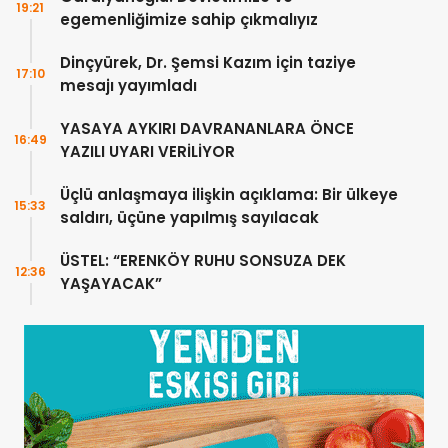
19:21
egemenliğimize sahip çıkmalıyız
Dinçyürek, Dr. Şemsi Kazım için taziye
17:10
mesajı yayımladı
YASAYA AYKIRI DAVRANANLARA ÖNCE
16:49
YAZILI UYARI VERİLİYOR
Üçlü anlaşmaya ilişkin açıklama: Bir ülkeye
15:33
saldırı, üçüne yapılmış sayılacak
ÜSTEL: “ERENKÖY RUHU SONSUZA DEK
12:36
YAŞAYACAK”