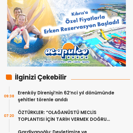
İlginizi Çekebilir
Erenköy Direnişi’nin 62’nci yıl dönümünde
09:38
şehitler törenle anıldı
ÖZTÜRKLER: “OLAĞANÜSTÜ MECLİS
07:20
TOPLANTISI İÇİN TARİH VERMEK DOĞRU
DEĞİL”
Gardiyanoğlu: Devletimize ve