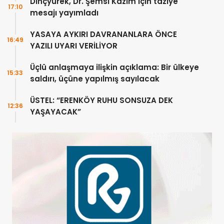
Dinçyürek, Dr. Şemsi Kazım için taziye
17:10
mesajı yayımladı
YASAYA AYKIRI DAVRANANLARA ÖNCE
16:49
YAZILI UYARI VERİLİYOR
Üçlü anlaşmaya ilişkin açıklama: Bir ülkeye
15:33
saldırı, üçüne yapılmış sayılacak
ÜSTEL: “ERENKÖY RUHU SONSUZA DEK
12:36
YAŞAYACAK”