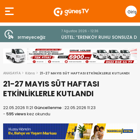
Giriş
Yap
7 Ağustos 2026 - 12:36
z
ÜSTEL: “ERENKÖY RUHU SONSUZA DEK YAŞAYACAK”
ANASAYFA
Kıbrıs
21-27 MAYIS SÜT HAFTASI ETKİNLİKLERLE KUTLANDI
21-27 MAYIS SÜT HAFTASI
ETKİNLİKLERLE KUTLANDI
22.05.2026 11:21
Güncellenme :
22.05.2026 11:23
-
595 views
kez okundu