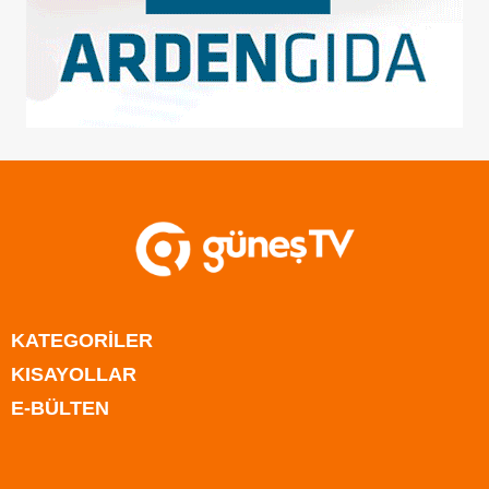
KATEGORİLER
KISAYOLLAR
Anasayfa
E-BÜLTEN
Kıbrıs
Anasayfa
Türkiye
Kıbrıs
Rum Kesimi
Türkiye
Dünya