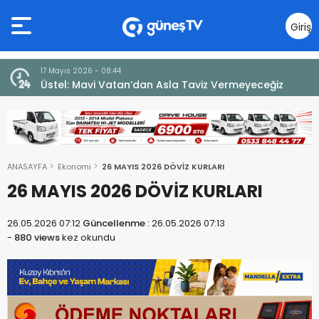
Giriş
Yap
7 Ağustos 2026 - 12:36
ğiz
ÜSTEL: “ERENKÖY RUHU SONSUZA DEK YAŞAYACAK”
ANASAYFA
Ekonomi
26 MAYIS 2026 DÖVİZ KURLARI
26 MAYIS 2026 DÖVİZ KURLARI
26.05.2026 07:12
Güncellenme :
26.05.2026 07:13
-
880 views
kez okundu