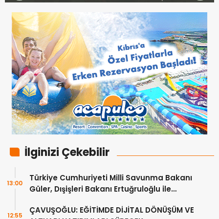
İlginizi Çekebilir
Türkiye Cumhuriyeti Milli Savunma Bakanı
13:00
Güler, Dışişleri Bakanı Ertuğruloğlu ile
Ankra’da görüştü
ÇAVUŞOĞLU: EĞİTİMDE DİJİTAL DÖNÜŞÜM VE
12:55