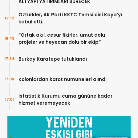
ALTYAPI YATIRIMLARI SÜRECEK
Öztürkler, AK Parti KKTC Temsilcisi Kaya’yı
12:52
kabul etti.
“Ortak akıl, cesur fikirler, umut dolu
18:43
projeler ve heyecan dolu bir ekip”
Burkay Karatepe tutuklandı
17:34
Kolonlardan karot numuneleri alındı
17:06
İstatistik Kurumu cuma gününe kadar
17:01
hizmet veremeyecek