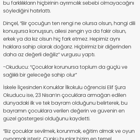
bu farklılıkların hiçbirinin ayrımcılık sebebi olmayacağını
söylediğini hatırlattı.
Dinçel, “Bir çocuğun ten rengi ne olursa olsun, hangi dili
konuşursa konuşsun, ailesi zengin ya da fakir olsun,
erkek ya da kız olsun hiç fark etmez. Hepimiz aynı
haklara sahip olarak doğarız. Hiçbirimiz bir diğerinden
daha az değerli değiliz” vurgusu yaptı.
-Okuducu: “Çocuklar korunursa toplum da güçlü ve
sağlıklı bir geleceğe sahip olur”
İskele İlçesinden Konuklar İlkokulu öğrencisi Elif Şura
Okuducu ise, 23 Nisan’ın çocuklara armağan edilen
dünyadaki ilk ve tek bayram olduğunu belirterek, bu
bayramın çocuklara verilen değerin ve güvenin en
güzel göstergesi olduğunu kaydetti.
“Biz çocuklar sevilmek, korunmak, eğitim almak ve oyun
oynamak isteriz. Çünkü bunlar bizim en temel