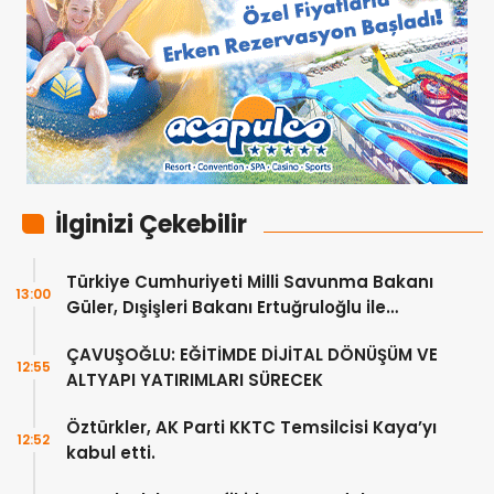
İlginizi Çekebilir
Türkiye Cumhuriyeti Milli Savunma Bakanı
13:00
Güler, Dışişleri Bakanı Ertuğruloğlu ile
Ankra’da görüştü
ÇAVUŞOĞLU: EĞİTİMDE DİJİTAL DÖNÜŞÜM VE
12:55
ALTYAPI YATIRIMLARI SÜRECEK
Öztürkler, AK Parti KKTC Temsilcisi Kaya’yı
12:52
kabul etti.