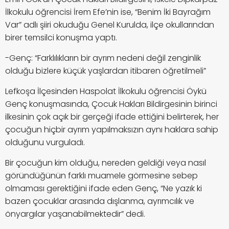
İlkokulu öğrencisi
İrem Efe’nin ise, “Benim İki Bayrağım
Var” adlı şiiri okuduğu Genel Kurulda, ilçe okullarından
birer temsilci konuşma yaptı.
-Genç: “Farklılıkların bir ayrım nedeni değil zenginlik
olduğu bizlere küçük yaşlardan itibaren öğretilmeli”
Lefkoşa İlçesinden Haspolat İlkokulu öğrencisi Öykü
Genç konuşmasında, Çocuk Hakları Bildirgesinin birinci
ilkesinin çok açık bir gerçeği ifade ettiğini belirterek, her
çocuğun hiçbir ayrım yapılmaksızın aynı haklara sahip
olduğunu vurguladı.
Bir çocuğun kim olduğu, nereden geldiği veya nasıl
göründüğünün farklı muamele görmesine sebep
olmaması gerektiğini ifade eden Genç, “Ne yazık ki
bazen çocuklar arasında dışlanma, ayrımcılık ve
önyargılar yaşanabilmektedir” dedi.