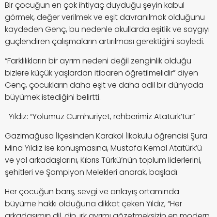
Bir çocuğun en çok ihtiyaç duyduğu şeyin kabul
görmek, değer verilmek ve eşit davranılmak olduğunu
kaydeden Genç, bu nedenle okullarda eşitlik ve saygıyı
güçlendiren çalışmaların artırılması gerektiğini söyledi.
“Farklılıkların bir ayrım nedeni değil zenginlik olduğu
bizlere küçük yaşlardan itibaren öğretilmelidir” diyen
Genç, çocukların daha eşit ve daha adil bir dünyada
büyümek istediğini belirtti.
-Yıldız: “Yolumuz Cumhuriyet, rehberimiz Atatürk’tür”
Gazimağusa İlçesinden Karakol İlkokulu öğrencisi Şura
Mina Yıldız ise konuşmasına, Mustafa Kemal Atatürk’ü
ve yol arkadaşlarını, Kıbrıs Türkü’nün toplum liderlerini,
şehitleri ve Şampiyon Melekleri anarak, başladı.
Her çocuğun barış, sevgi ve anlayış ortamında
büyüme hakkı olduğuna dikkat çeken Yıldız, “Her
arkadaşımın dil, din, ırk ayrımı gözetmeksizin en modern