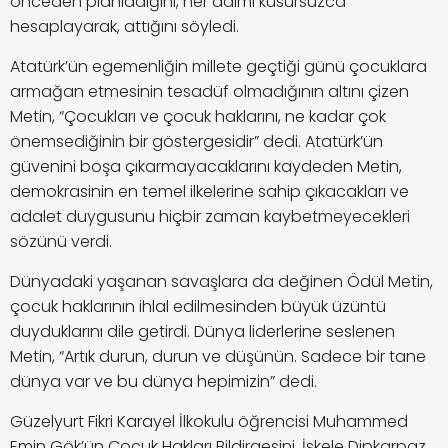
önceden planladığını, her adımı kusursuzca
hesaplayarak, attığını söyledi.
Atatürk’ün egemenliğin millete geçtiği günü çocuklara
armağan etmesinin tesadüf olmadığının altını çizen
Metin, “Çocukları ve çocuk haklarını, ne kadar çok
önemsediğinin bir göstergesidir” dedi. Atatürk’ün
güvenini boşa çıkarmayacaklarını kaydeden Metin,
demokrasinin en temel ilkelerine sahip çıkacakları ve
adalet duygusunu hiçbir zaman kaybetmeyecekleri
sözünü verdi.
Dünyadaki yaşanan savaşlara da değinen Ödül Metin,
çocuk haklarının ihlal edilmesinden büyük üzüntü
duyduklarını dile getirdi. Dünya liderlerine seslenen
Metin, “Artık durun, durun ve düşünün. Sadece bir tane
dünya var ve bu dünya hepimizin” dedi.
Güzelyurt Fikri Karayel İlkokulu öğrencisi Muhammed
Emin Gök’ün Çocuk Hakları Bildirgesini, İskele Dipkarpaz