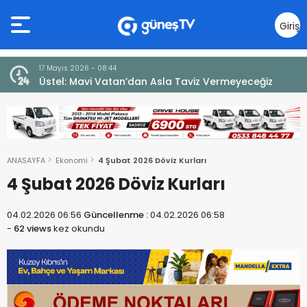
Giriş
Yap
7 Ağustos 2026 - 12:36
iz
ÜSTEL: “ERENKÖY RUHU SONSUZA DEK YAŞAYACAK”
ANASAYFA
Ekonomi
4 Şubat 2026 Döviz Kurları
4 Şubat 2026 Döviz Kurları
04.02.2026 06:56
Güncellenme :
04.02.2026 06:58
-
62 views
kez okundu