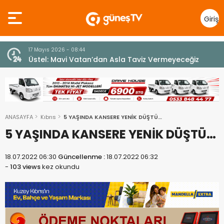
Giriş
Yap
7 Ağustos 2026 - 12:36
z
ÜSTEL: “ERENKÖY RUHU SONSUZA DEK YAŞAYACAK”
ANASAYFA
Kıbrıs
5 YAŞINDA KANSERE YENİK DÜŞTÜ…
5 YAŞINDA KANSERE YENİK DÜŞTÜ…
18.07.2022 06:30
Güncellenme :
18.07.2022 06:32
-
103 views
kez okundu