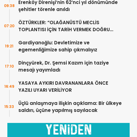
Erenköy Direnişi’nin 62’nci yıl dönümünde
09:38
şehitler törenle anıldı
ÖZTÜRKLER: “OLAĞANÜSTÜ MECLİS
07:20
TOPLANTISI İÇİN TARİH VERMEK DOĞRU
DEĞİL”
Gardiyanoğlu: Devletimize ve
19:21
egemenliğimize sahip çıkmalıyız
Dinçyürek, Dr. Şemsi Kazım için taziye
17:10
mesajı yayımladı
YASAYA AYKIRI DAVRANANLARA ÖNCE
16:49
YAZILI UYARI VERİLİYOR
Üçlü anlaşmaya ilişkin açıklama: Bir ülkeye
15:33
saldırı, üçüne yapılmış sayılacak