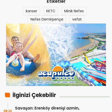
Etiketler
kanser
KKTC
Minik Nefes
Nefes Demirpençe
vefat
İlginizi Çekebilir
Savaşan: Erenköy direnişi azmin,
08:22