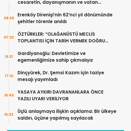
cesaretin, dayanışmanın ve vatan
sevgisinin eşsiz bir örneğidir
Erenköy Direnişi’nin 62’nci yıl dönümünde
09:38
şehitler törenle anıldı
ÖZTÜRKLER: “OLAĞANÜSTÜ MECLİS
07:20
TOPLANTISI İÇİN TARİH VERMEK DOĞRU
DEĞİL”
Gardiyanoğlu: Devletimize ve
19:21
egemenliğimize sahip çıkmalıyız
Dinçyürek, Dr. Şemsi Kazım için taziye
17:10
mesajı yayımladı
YASAYA AYKIRI DAVRANANLARA ÖNCE
16:49
YAZILI UYARI VERİLİYOR
Üçlü anlaşmaya ilişkin açıklama: Bir ülkeye
15:33
saldırı, üçüne yapılmış sayılacak