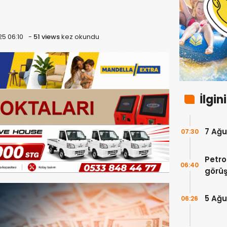
25 06:10
-
51 views
kez okundu
İlgin
7 Ağu
07:30
Petro
06:40
görüş
takip
5 Ağu
06:26