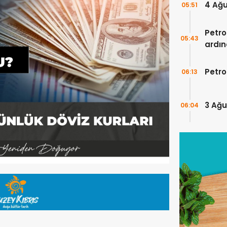
4 Ağu
05:51
Petro
05:43
ardın
Petro
06:13
3 Ağu
06:04