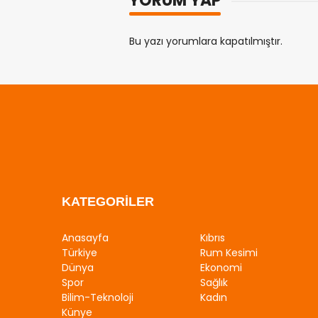
YORUM YAP
Bu yazı yorumlara kapatılmıştır.
KATEGORİLER
Anasayfa
Kıbrıs
Türkiye
Rum Kesimi
Dünya
Ekonomi
Spor
Sağlık
Bilim-Teknoloji
Kadın
Künye