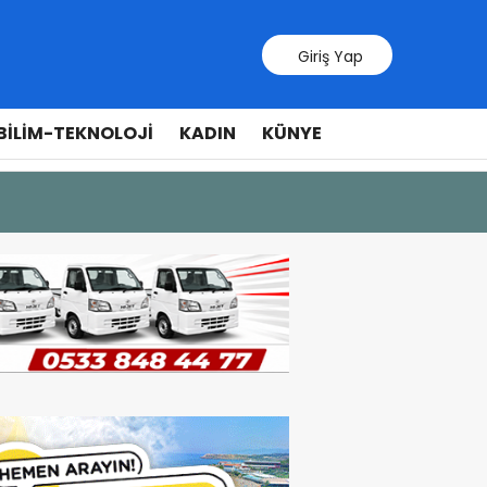
Giriş Yap
BILIM-TEKNOLOJI
KADIN
KÜNYE
10 Temmuz 20
Cumhurbaş