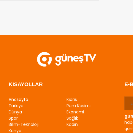
KISAYOLLAR
E-
Anasayfa
Kıbrıs
Türkiye
Rum Kesimi
Dünya
Ekonomi
gun
Spor
Sağlık
habe
Bilim-Teknoloji
Kadın
gönd
Künye