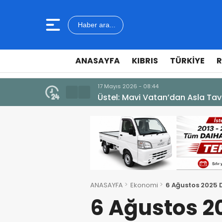
Haber ara...
ANASAYFA
KIBRIS
TÜRKIYE
R
7 Ağustos 2026 - 12:36
ÜSTEL: “ERENKÖY RUHU SONSUZ
ANASAYFA
Ekonomi
6 Ağustos 2025 D
6 Ağustos 2