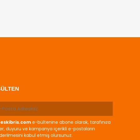
BÜLTEN
eskibris.com
e-bültenine abone olarak, tarafınıza
r, duyuru ve kampanya içerikli e-postaların
erilmesini kabul etmiş olursunuz.