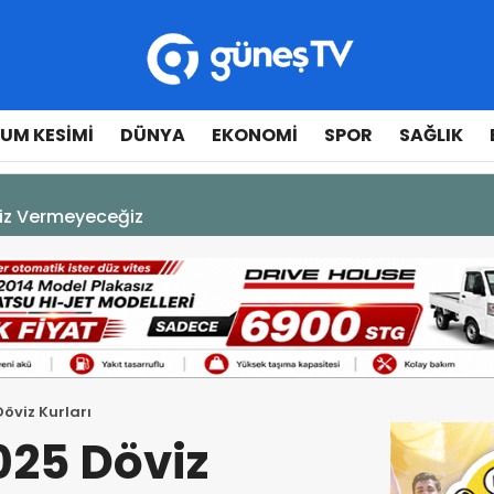
UM KESIMI
DÜNYA
EKONOMI
SPOR
SAĞLIK
A DEK YAŞAYACAK”
öviz Kurları
025 Döviz