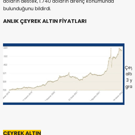
doların destek, 1.740 doların direnç konumunda
bulunduğunu bildirdi.
ANLIK ÇEYREK ALTIN FİYATLARI
Çeyr
altın
3 yıll
grafi
ÇEYREK ALTIN