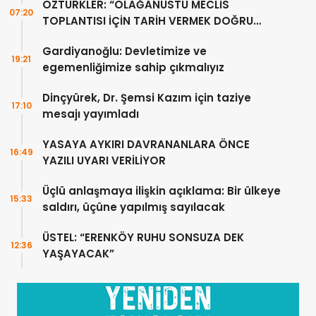
ÖZTÜRKLER: “OLAĞANÜSTÜ MECLİS
07:20
TOPLANTISI İÇİN TARİH VERMEK DOĞRU
DEĞİL”
Gardiyanoğlu: Devletimize ve
19:21
egemenliğimize sahip çıkmalıyız
Dinçyürek, Dr. Şemsi Kazım için taziye
17:10
mesajı yayımladı
YASAYA AYKIRI DAVRANANLARA ÖNCE
16:49
YAZILI UYARI VERİLİYOR
Üçlü anlaşmaya ilişkin açıklama: Bir ülkeye
15:33
saldırı, üçüne yapılmış sayılacak
ÜSTEL: “ERENKÖY RUHU SONSUZA DEK
12:36
YAŞAYACAK”