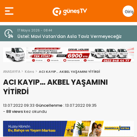
Giriş
Yap
7 Ağustos 2026 - 12:36
z
ÜSTEL: “ERENKÖY RUHU SONSUZA DEK YAŞAYACAK”
ANASAYFA
Kıbrıs
ACI KAYIP… AKBEL YAŞAMINI YİTİRDİ
ACI KAYIP… AKBEL YAŞAMINI
YİTİRDİ
13.07.2022 09:33
Güncellenme :
13.07.2022 09:35
-
88 views
kez okundu