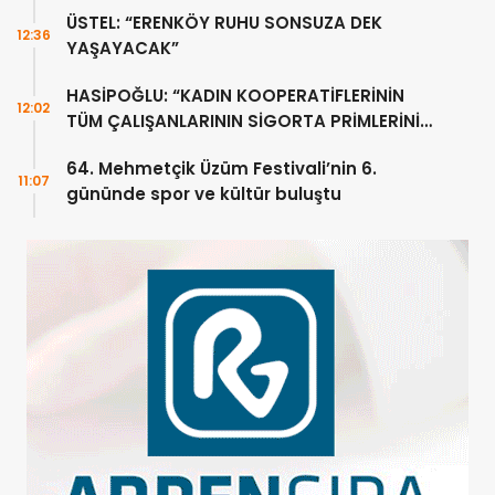
ÜSTEL: “ERENKÖY RUHU SONSUZA DEK
12:36
YAŞAYACAK”
HASİPOĞLU: “KADIN KOOPERATİFLERİNİN
12:02
TÜM ÇALIŞANLARININ SİGORTA PRİMLERİNİ
YÜZDE 100 KARŞILAYACAĞIZ”
64. Mehmetçik Üzüm Festivali’nin 6.
11:07
gününde spor ve kültür buluştu