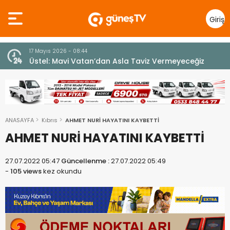
Giriş
Yap
7 Ağustos 2026 - 12:36
z
ÜSTEL: “ERENKÖY RUHU SONSUZA DEK YAŞAYACAK”
ANASAYFA
Kıbrıs
AHMET NURİ HAYATINI KAYBETTİ
AHMET NURİ HAYATINI KAYBETTİ
27.07.2022 05:47
Güncellenme :
27.07.2022 05:49
-
105 views
kez okundu