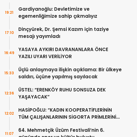
Gardiyanoğlu: Devletimize ve
19:21
egemenliğimize sahip çıkmalıyız
Dinçyürek, Dr. Şemsi Kazım için taziye
17:10
mesajı yayımladı
YASAYA AYKIRI DAVRANANLARA ÖNCE
16:49
YAZILI UYARI VERİLİYOR
Üçlü anlaşmaya ilişkin açıklama: Bir ülkeye
15:33
saldırı, üçüne yapılmış sayılacak
ÜSTEL: “ERENKÖY RUHU SONSUZA DEK
12:36
YAŞAYACAK”
HASİPOĞLU: “KADIN KOOPERATİFLERİNİN
12:02
TÜM ÇALIŞANLARININ SİGORTA PRİMLERİNİ
YÜZDE 100 KARŞILAYACAĞIZ”
64. Mehmetçik Üzüm Festivali’nin 6.
11:07