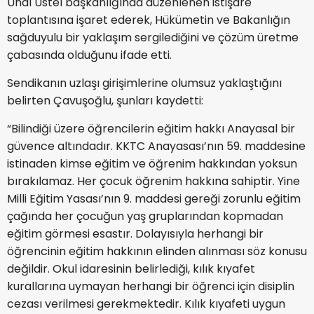
Ünal Üstel başkanlığında düzenlenen istişare
toplantısına işaret ederek, Hükümetin ve Bakanlığın
sağduyulu bir yaklaşım sergilediğini ve çözüm üretme
çabasında olduğunu ifade etti.
Sendikanın uzlaşı girişimlerine olumsuz yaklaştığını
belirten Çavuşoğlu, şunları kaydetti:
“Bilindiği üzere öğrencilerin eğitim hakkı Anayasal bir
güvence altındadır. KKTC Anayasası’nın 59. maddesine
istinaden kimse eğitim ve öğrenim hakkından yoksun
bırakılamaz. Her çocuk öğrenim hakkına sahiptir. Yine
Milli Eğitim Yasası’nın 9. maddesi gereği zorunlu eğitim
çağında her çocuğun yaş gruplarından kopmadan
eğitim görmesi esastır. Dolayısıyla herhangi bir
öğrencinin eğitim hakkının elinden alınması söz konusu
değildir. Okul idaresinin belirlediği, kılık kıyafet
kurallarına uymayan herhangi bir öğrenci için disiplin
cezası verilmesi gerekmektedir. Kılık kıyafeti uygun