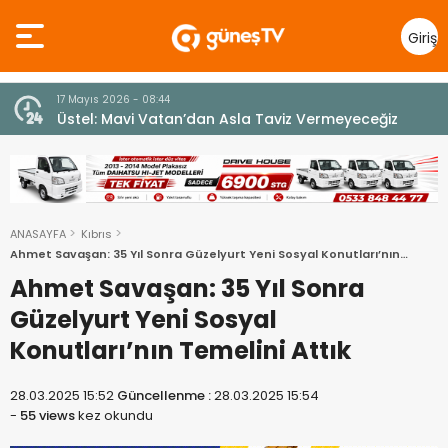
Giriş
Yap
7 Ağustos 2026 - 12:36
z
ÜSTEL: “ERENKÖY RUHU SONSUZA DEK YAŞAYACAK”
ANASAYFA
Kıbrıs
Ahmet Savaşan: 35 Yıl Sonra Güzelyurt Yeni Sosyal Konutları’nın
Temelini Attık
Ahmet Savaşan: 35 Yıl Sonra
Güzelyurt Yeni Sosyal
Konutları’nın Temelini Attık
28.03.2025 15:52
Güncellenme :
28.03.2025 15:54
-
55 views
kez okundu