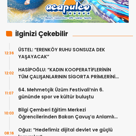
İlginizi Çekebilir
ÜSTEL: “ERENKÖY RUHU SONSUZA DEK
12:36
YAŞAYACAK”
HASİPOĞLU: “KADIN KOOPERATİFLERİNİN
12:02
TÜM ÇALIŞANLARININ SİGORTA PRİMLERİNİ
YÜZDE 100 KARŞILAYACAĞIZ”
64. Mehmetçik Üzüm Festivali’nin 6.
11:07
gününde spor ve kültür buluştu
Bilgi Çemberi Eğitim Merkezi
10:03
Öğrencilerinden Bakan Çavuş’a Anlamlı
Ziyaret
Oğuz: “Hedefimiz dijital devlet ve güçlü
08:16