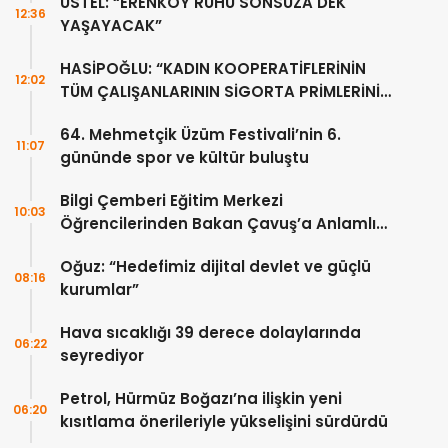
ÜSTEL: “ERENKÖY RUHU SONSUZA DEK
12:36
YAŞAYACAK”
HASİPOĞLU: “KADIN KOOPERATİFLERİNİN
12:02
TÜM ÇALIŞANLARININ SİGORTA PRİMLERİNİ
YÜZDE 100 KARŞILAYACAĞIZ”
64. Mehmetçik Üzüm Festivali’nin 6.
11:07
gününde spor ve kültür buluştu
Bilgi Çemberi Eğitim Merkezi
10:03
Öğrencilerinden Bakan Çavuş’a Anlamlı
Ziyaret
Oğuz: “Hedefimiz dijital devlet ve güçlü
08:16
kurumlar”
Hava sıcaklığı 39 derece dolaylarında
06:22
seyrediyor
Petrol, Hürmüz Boğazı’na ilişkin yeni
06:20
kısıtlama önerileriyle yükselişini sürdürdü