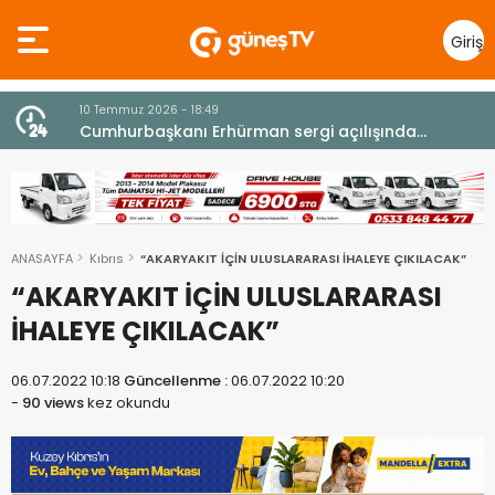
Giriş
Yap
10 Temmuz 2026 - 18:49
z
Cumhurbaşkanı Erhürman sergi açılışında
fenalaşarak hastaneye kaldırıldı
ANASAYFA
Kıbrıs
“AKARYAKIT İÇİN ULUSLARARASI İHALEYE ÇIKILACAK”
“AKARYAKIT İÇİN ULUSLARARASI
İHALEYE ÇIKILACAK”
06.07.2022 10:18
Güncellenme :
06.07.2022 10:20
-
90 views
kez okundu