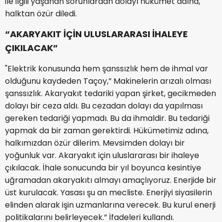
ile ilgili yaşanan sorunlardan dolayı hükümet adına,
halktan özür diledi.
“AKARYAKIT İÇİN ULUSLARARASI İHALEYE
ÇIKILACAK”
"Elektrik konusunda hem şanssızlık hem de ihmal var
olduğunu kaydeden Taçoy,” Makinelerin arızalı olması
şanssızlık. Akaryakıt tedariki yapan şirket, gecikmeden
dolayı bir ceza aldı. Bu cezadan dolayı da yapılması
gereken tedariği yapmadı. Bu da ihmaldir. Bu tedariği
yapmak da bir zaman gerektirdi. Hükümetimiz adına,
halkımızdan özür dilerim. Mevsimden dolayı bir
yoğunluk var. Akaryakıt için uluslararası bir ihaleye
çıkılacak. İhale sonucunda bir yıl boyunca kesintiye
uğramadan akaryakıtı almayı amaçlıyoruz. Enerjide bir
üst kurulacak. Yasası şu an mecliste. Enerjiyi siyasilerin
elinden alarak işin uzmanlarına verecek. Bu kurul enerji
politikalarını belirleyecek.” İfadeleri kullandı.