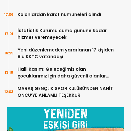
Kolonlardan karot numuneleri alındı
17:06
İstatistik Kurumu cuma gününe kadar
17:01
hizmet veremeyecek
Yeni düzenlemeden yararlanan 17 kişiden
16:29
9’u KKTC vatandaşı
Halil Kasım: Geleceğimiz olan
13:18
çocuklarımız için daha güvenli alanlar
oluşturuyoruz
MARAŞ GENÇLİK SPOR KULÜBÜ’NDEN NAHİT
12:03
ÖNCÜ’YE ANLAMLI TEŞEKKÜR