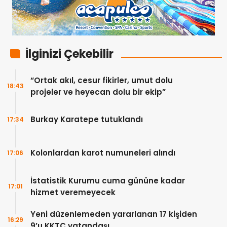
İlginizi Çekebilir
“Ortak akıl, cesur fikirler, umut dolu
18:43
projeler ve heyecan dolu bir ekip”
Burkay Karatepe tutuklandı
17:34
Kolonlardan karot numuneleri alındı
17:06
İstatistik Kurumu cuma gününe kadar
17:01
hizmet veremeyecek
Yeni düzenlemeden yararlanan 17 kişiden
16:29
9’u KKTC vatandaşı