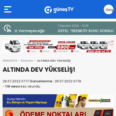
Giriş
Yap
7 Ağustos 2026 - 12:36
z
ÜSTEL: “ERENKÖY RUHU SONSUZA DEK YAŞAYACAK”
ANASAYFA
Ekonomi
ALTINDA DEV YÜKSELİŞ!
ALTINDA DEV YÜKSELİŞ!
28.07.2022 07:17
Güncellenme :
28.07.2022 07:19
-
118 views
kez okundu