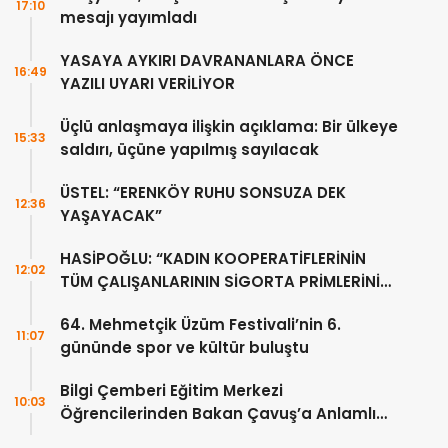
17:10
mesajı yayımladı
YASAYA AYKIRI DAVRANANLARA ÖNCE
16:49
YAZILI UYARI VERİLİYOR
Üçlü anlaşmaya ilişkin açıklama: Bir ülkeye
15:33
saldırı, üçüne yapılmış sayılacak
ÜSTEL: “ERENKÖY RUHU SONSUZA DEK
12:36
YAŞAYACAK”
HASİPOĞLU: “KADIN KOOPERATİFLERİNİN
12:02
TÜM ÇALIŞANLARININ SİGORTA PRİMLERİNİ
YÜZDE 100 KARŞILAYACAĞIZ”
64. Mehmetçik Üzüm Festivali’nin 6.
11:07
gününde spor ve kültür buluştu
Bilgi Çemberi Eğitim Merkezi
10:03
Öğrencilerinden Bakan Çavuş’a Anlamlı
Ziyaret