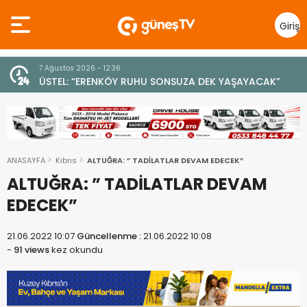
Giriş
Yap
7 Ağustos 2026 - 12:36
z
ÜSTEL: “ERENKÖY RUHU SONSUZA DEK YAŞAYACAK”
ANASAYFA
Kıbrıs
ALTUĞRA: ” TADİLATLAR DEVAM EDECEK”
ALTUĞRA: ” TADİLATLAR DEVAM
EDECEK”
21.06.2022 10:07
Güncellenme :
21.06.2022 10:08
-
91 views
kez okundu