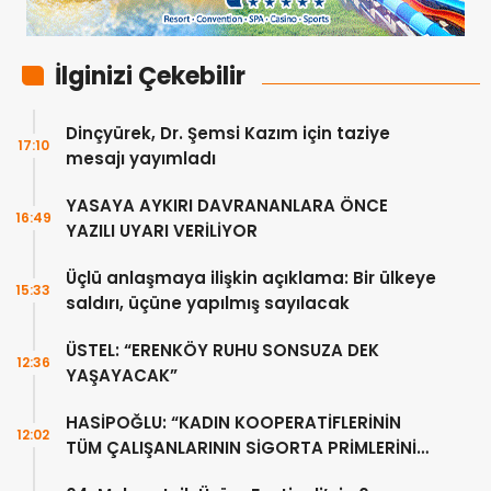
İlginizi Çekebilir
Dinçyürek, Dr. Şemsi Kazım için taziye
17:10
mesajı yayımladı
YASAYA AYKIRI DAVRANANLARA ÖNCE
16:49
YAZILI UYARI VERİLİYOR
Üçlü anlaşmaya ilişkin açıklama: Bir ülkeye
15:33
saldırı, üçüne yapılmış sayılacak
ÜSTEL: “ERENKÖY RUHU SONSUZA DEK
12:36
YAŞAYACAK”
HASİPOĞLU: “KADIN KOOPERATİFLERİNİN
12:02
TÜM ÇALIŞANLARININ SİGORTA PRİMLERİNİ
YÜZDE 100 KARŞILAYACAĞIZ”