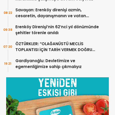
Savaşan: Erenköy direnişi azmin,
08:22
cesaretin, dayanışmanın ve vatan
sevgisinin eşsiz bir örneğidir
Erenköy Direnişi’nin 62’nci yıl dönümünde
09:38
şehitler törenle anıldı
ÖZTÜRKLER: “OLAĞANÜSTÜ MECLİS
07:20
TOPLANTISI İÇİN TARİH VERMEK DOĞRU
DEĞİL”
Gardiyanoğlu: Devletimize ve
19:21
egemenliğimize sahip çıkmalıyız