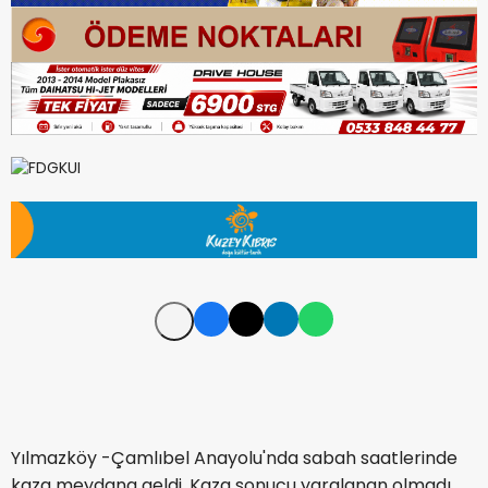
Yılmazköy -Çamlıbel Anayolu'nda sabah saatlerinde
kaza meydana geldi. Kaza sonucu yaralanan olmadı.