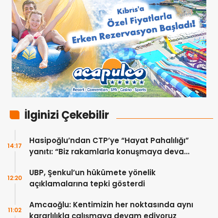
İlginizi Çekebilir
Hasipoğlu’ndan CTP’ye “Hayat Pahalılığı”
14:17
yanıtı: “Biz rakamlarla konuşmaya devam
edeceğiz”
UBP, Şenkul’un hükümete yönelik
12:20
açıklamalarına tepki gösterdi
Amcaoğlu: Kentimizin her noktasında aynı
11:02
kararlılıkla çalışmaya devam ediyoruz