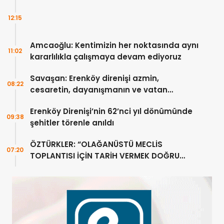
12:15
Amcaoğlu: Kentimizin her noktasında aynı
11:02
kararlılıkla çalışmaya devam ediyoruz
Savaşan: Erenköy direnişi azmin,
08:22
cesaretin, dayanışmanın ve vatan
sevgisinin eşsiz bir örneğidir
Erenköy Direnişi’nin 62’nci yıl dönümünde
09:38
şehitler törenle anıldı
ÖZTÜRKLER: “OLAĞANÜSTÜ MECLİS
07:20
TOPLANTISI İÇİN TARİH VERMEK DOĞRU
DEĞİL”