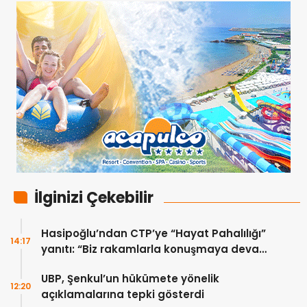
İlginizi Çekebilir
Hasipoğlu’ndan CTP’ye “Hayat Pahalılığı”
14:17
yanıtı: “Biz rakamlarla konuşmaya devam
edeceğiz”
UBP, Şenkul’un hükümete yönelik
12:20
açıklamalarına tepki gösterdi