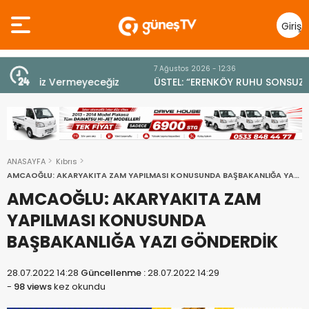
Giriş
Yap
7 Ağustos 2026 - 12:36
z
ÜSTEL: “ERENKÖY RUHU SONSUZA DEK YAŞAYACAK”
ANASAYFA
Kıbrıs
AMCAOĞLU: AKARYAKITA ZAM YAPILMASI KONUSUNDA BAŞBAKANLIĞA YAZI
GÖNDERDİK
AMCAOĞLU: AKARYAKITA ZAM
YAPILMASI KONUSUNDA
BAŞBAKANLIĞA YAZI GÖNDERDİK
28.07.2022 14:28
Güncellenme :
28.07.2022 14:29
-
98 views
kez okundu