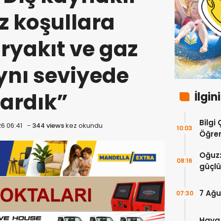
 koşullara
yakıt ve gaz
aynı seviyede
ardık”
İlgin
Bilgi
6 06:41
-
344 views
kez okundu
10:03
Öğren
Anlam
Oğuz:
08:16
güçlü
7 Ağu
07:30
Hava 