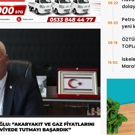
06:22
dolay
Petro
06:20
yeni 
yükse
ÖZTÜ
06:19
TOPLA
GEREK
İskele
15:50
Marat