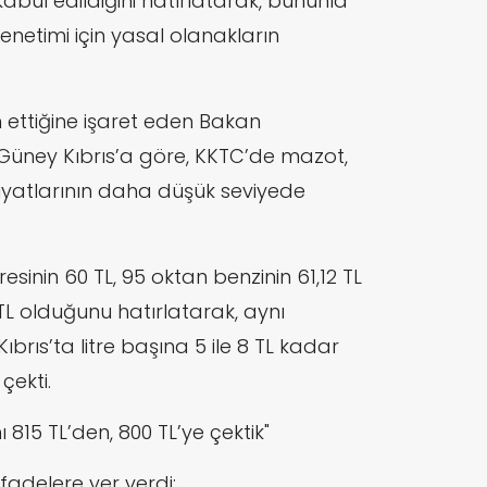
 kabul edildiğini hatırlatarak, bununla
denetimi için yasal olanakların
ettiğine işaret eden Bakan
e Güney Kıbrıs’a göre, KKTC’de mazot,
iyatlarının daha düşük seviyede
sinin 60 TL, 95 oktan benzinin 61,12 TL
 TL olduğunu hatırlatarak, aynı
ıbrıs’ta litre başına 5 ile 8 TL kadar
çekti.
ı 815 TL’den, 800 TL’ye çektik"
adelere yer verdi: