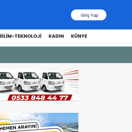
Giriş Yap
BILIM-TEKNOLOJI
KADIN
KÜNYE
9 Temmuz 202
Lefkoşa’d