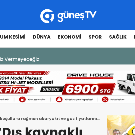
UM KESIMI
DÜNYA
EKONOMI
SPOR
SAĞLIK
çılışında fenalaşarak hastaneye kaldırıldı
koşullara rağmen akaryakıt ve gaz fiyatlarını
Dış kaynaklı