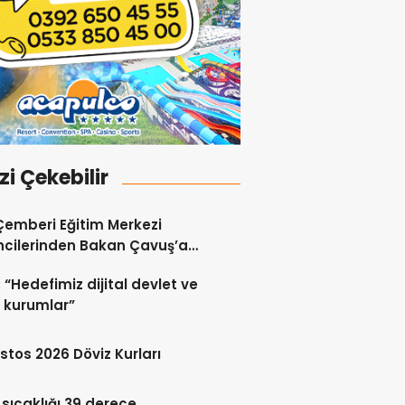
izi Çekebilir
 Çemberi Eğitim Merkezi
cilerinden Bakan Çavuş’a
lı Ziyaret
 “Hedefimiz dijital devlet ve
 kurumlar”
stos 2026 Döviz Kurları
sıcaklığı 39 derece