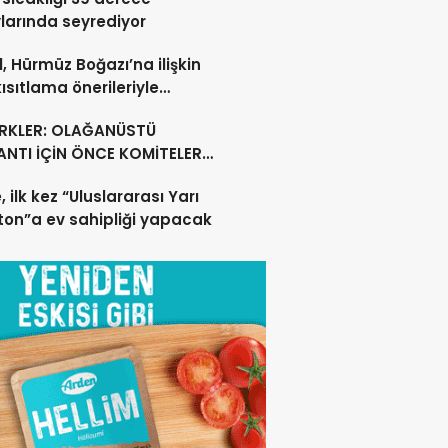
larında seyrediyor
l, Hürmüz Boğazı’na ilişkin
kısıtlama önerileriyle
lişini sürdürdü
RKLER: OLAĞANÜSTÜ
NTI İÇİN ÖNCE KOMİTELER
Lİ KARARLARI ÜRETMELİDİR
, ilk kez “Uluslararası Yarı
on”a ev sahipliği yapacak