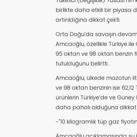
Tüketici (Değişiklik) Yasası’nın
birlikte daha etkili bir piyasa 
artırıldığına dikkat çekti.
Orta Doğu’da savaşın devam 
Amcaoğlu, özellikle Türkiye il
95 oktan ve 98 oktan benzin f
tutulduğunu belirtti.
Amcaoğlu, ülkede mazotun litre
ve 98 oktan benzinin ise 62,12
ürünlerin Türkiye’de ve Güney K
daha pahalı olduğuna dikkat 
-"1
0 kilogramlık tüp gaz fiyatın
Amcaoğlu açıklamasında şu if