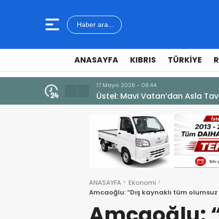
Haber ara...
ANASAYFA
KIBRIS
TÜRKIYE
R
10 Temmuz 2026 - 18:49
Cumhurbaşkanı Erhürman sergi a
ANASAYFA
Ekonomi
Amcaoğlu: “Dış kaynaklı tüm olumsuz 
aynı seviyede tutmayı başardık”
Amcaoğlu: “