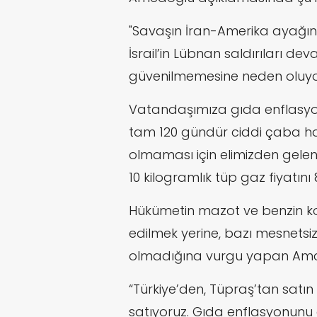
"Savaşın İran-Amerika ayağın
İsrail’in Lübnan saldırıları d
güvenilmemesine neden oluyo
Vatandaşımıza gıda enflasyon
tam 120 gündür ciddi çaba ha
olmaması için elimizden gelen
10 kilogramlık tüp gaz fiyatını 
Hükümetin mazot ve benzin ko
edilmek yerine, bazı mesnetsiz
olmadığına vurgu yapan Amcao
“Türkiye’den, Tüpraş’tan satı
satıyoruz. Gıda enflasyonun