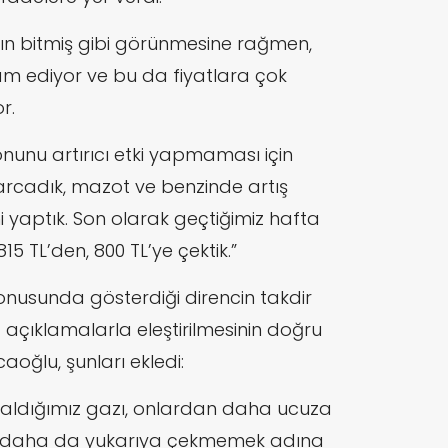
ın bitmiş gibi görünmesine rağmen,
evam ediyor ve bu da fiyatlara çok
r.
unu artırıcı etki yapmaması için
rcadık, mazot ve benzinde artış
i yaptık. Son olarak geçtiğimiz hafta
815 TL’den, 800 TL’ye çektik.”
nusunda gösterdiği direncin takdir
 açıklamalarla eleştirilmesinin doğru
ğlu, şunları ekledi:
n aldığımız gazı, onlardan daha ucuza
u daha da yukarıya çekmemek adına