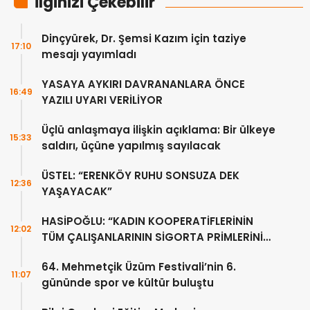
İlginizi Çekebilir
Dinçyürek, Dr. Şemsi Kazım için taziye
17:10
mesajı yayımladı
YASAYA AYKIRI DAVRANANLARA ÖNCE
16:49
YAZILI UYARI VERİLİYOR
Üçlü anlaşmaya ilişkin açıklama: Bir ülkeye
15:33
saldırı, üçüne yapılmış sayılacak
ÜSTEL: “ERENKÖY RUHU SONSUZA DEK
12:36
YAŞAYACAK”
HASİPOĞLU: “KADIN KOOPERATİFLERİNİN
12:02
TÜM ÇALIŞANLARININ SİGORTA PRİMLERİNİ
YÜZDE 100 KARŞILAYACAĞIZ”
64. Mehmetçik Üzüm Festivali’nin 6.
11:07
gününde spor ve kültür buluştu