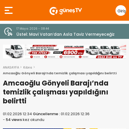
Giriş
Yap
7 Ağustos 2026 - 12:36
z
ÜSTEL: “ERENKÖY RUHU SONSUZA DEK YAŞAYACAK”
ANASAYFA
Kıbrıs
Amcaoğlu Gönyeli Barajı’nda temizlik çalışması yapıldığını belirtti
Amcaoğlu Gönyeli Barajı’nda
temizlik çalışması yapıldığını
belirtti
01.02.2026 12:34
Güncellenme :
01.02.2026 12:36
-
54 views
kez okundu