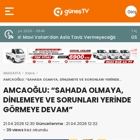
Giriş
Yap
7 Ağustos 2026 - 12:36
z
ÜSTEL: “ERENKÖY RUHU SONSUZA DEK YAŞAYACAK”
ANASAYFA
Kıbrıs
AMCAOĞLU: “SAHADA OLMAYA, DİNLEMEYE VE SORUNLARI YERİNDE
GÖRMEYE DEVAM”
AMCAOĞLU: “SAHADA OLMAYA,
DİNLEMEYE VE SORUNLARI YERİNDE
GÖRMEYE DEVAM”
21.04.2026 12:30
Güncellenme :
21.04.2026 12:32
-
39 views
kez okundu