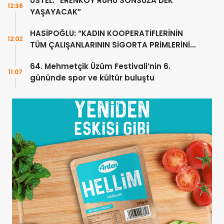
ÜSTEL: “ERENKÖY RUHU SONSUZA DEK
12:36
YAŞAYACAK”
HASİPOĞLU: “KADIN KOOPERATİFLERİNİN
12:02
TÜM ÇALIŞANLARININ SİGORTA PRİMLERİNİ
YÜZDE 100 KARŞILAYACAĞIZ”
64. Mehmetçik Üzüm Festivali’nin 6.
11:07
gününde spor ve kültür buluştu