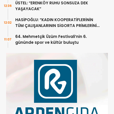
ÜSTEL: “ERENKÖY RUHU SONSUZA DEK
12:36
YAŞAYACAK”
HASİPOĞLU: “KADIN KOOPERATİFLERİNİN
12:02
TÜM ÇALIŞANLARININ SİGORTA PRİMLERİNİ
YÜZDE 100 KARŞILAYACAĞIZ”
64. Mehmetçik Üzüm Festivali’nin 6.
11:07
gününde spor ve kültür buluştu