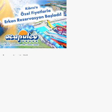
izi Çekebilir
 akıl, cesur fikirler, umut
projeler ve heyecan dolu bir
y Karatepe tutuklandı
lardan karot numuneleri