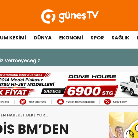
UM KESIMI
DÜNYA
EKONOMI
SPOR
SAĞLIK
çılışında fenalaşarak hastaneye kaldırıldı
EN HAREKET BEKLİYOR…
İS BM’DEN