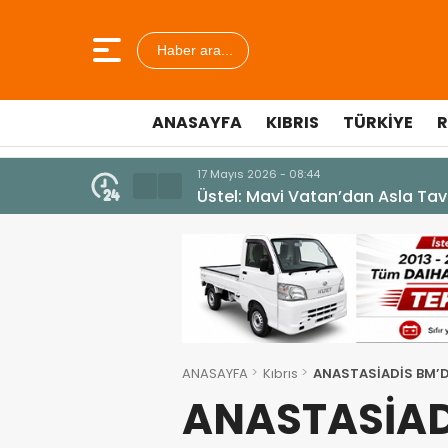
Haber ara...
ANASAYFA
KIBRIS
TÜRKIYE
R
10 Temmuz 2026 - 18:49
Cumhurbaşkanı Erhürman sergi a
ANASAYFA
Kıbrıs
ANASTASİADİS BM’D
ANASTASİAD