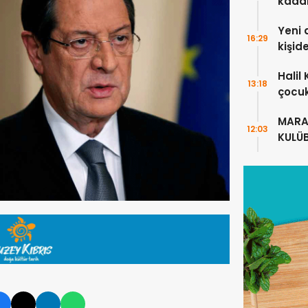
kada
Yeni 
16:29
kişid
Halil
13:18
çocuk
alanl
MARA
12:03
KULÜ
ANLA