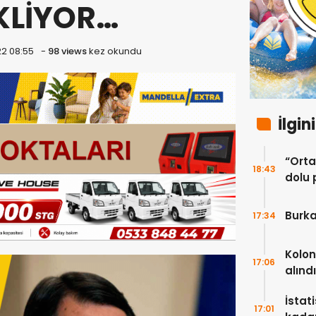
KLİYOR…
22 08:55
-
98 views
kez okundu
İlgin
“Ortak
18:43
dolu 
ekip”
Burka
17:34
Kolon
17:06
alındı
İstat
17:01