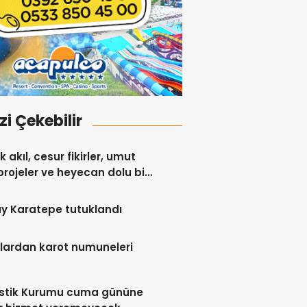
izi Çekebilir
 akıl, cesur fikirler, umut
projeler ve heyecan dolu bir
y Karatepe tutuklandı
lardan karot numuneleri
istik Kurumu cuma gününe