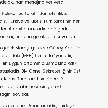
nde okunan mesajına yer verdi.
elekanos tarafından etkinlikte
, Türkiye ve Kıbrıs Türk tarafının her
etlerini kanıtlamak adına bölgede
den kaçınmaları gerektiğini savundu.
n gerek Maraş, gerekse Güney Kıbrıs’ın
si’ndeki (MEB) her türlü “yasadışı
edilen uygun ortamın oluşmasına katkı
tasiadis, BM Genel Sekreterliğinin üst
nin, Kıbrıs Rum tarafının önerdiği
i başlatabilmesi için gerekli
tiğini söyledi.
e de seslenen Anastasiadis, “birleşik