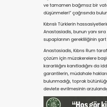
ve tamamen bağımsız bir vata
düşünmeleri” çağrısında bulu
Kıbrıslı Türklerin hassasiyetler
Anastasiadis, bunun yanı sıra 
supaplarının gerekliliğinin şart
Anastasiadis, Kıbrıs Rum tarafın
çözüm için müzakerelere başl
kararlılığını kanıtladığını da i
garantilerin, müdahale hakları
bulunmadığı, toprak bütünlüğ
devlete evrilmesinin arzulandığ