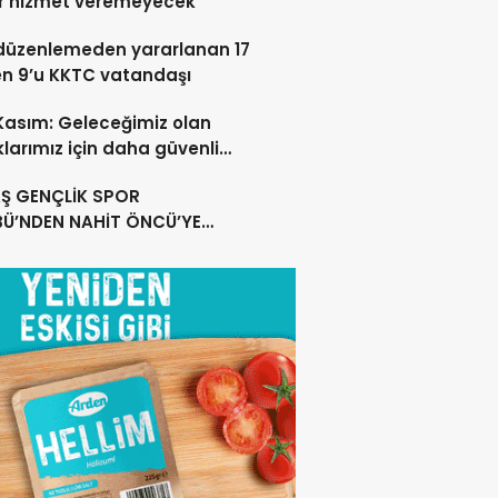
r hizmet veremeyecek
düzenlemeden yararlanan 17
en 9’u KKTC vatandaşı
 Kasım: Geleceğimiz olan
larımız için daha güvenli
ar oluşturuyoruz
Ş GENÇLİK SPOR
BÜ’NDEN NAHİT ÖNCÜ’YE
MLI TEŞEKKÜR