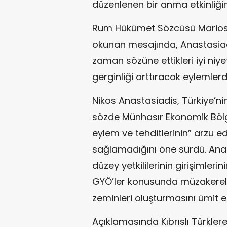
düzenlenen bir anma etkinliği
Rum Hükümet Sözcüsü Marios P
okunan mesajında, Anastasiadis
zaman sözüne ettikleri iyi niy
gerginliği arttıracak eylemler
Nikos Anastasiadis, Türkiye’ni
sözde Münhasır Ekonomik Bölge
eylem ve tehditlerinin” arzu 
sağlamadığını öne sürdü. Anas
düzey yetkililerinin girişimleri
GYÖ’ler konusunda müzakereler
zeminleri oluşturmasını ümit et
Açıklamasında Kıbrıslı Türkler