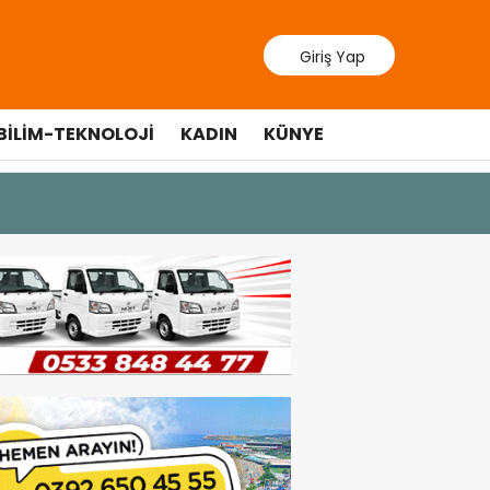
Giriş Yap
BILIM-TEKNOLOJI
KADIN
KÜNYE
9 Temmuz 202
Lefkoşa’d