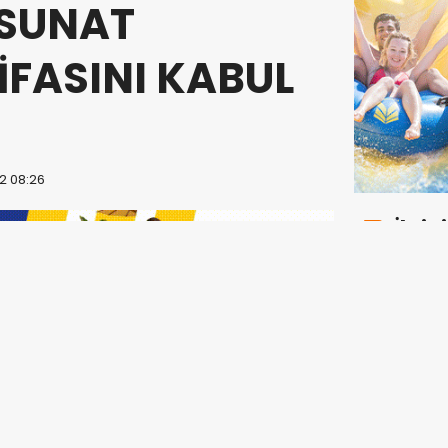
 SUNAT
İFASINI KABUL
2 08:26
İlgin
“Ortak
18:43
dolu 
ekip”
Burka
17:34
Kolon
17:06
alındı