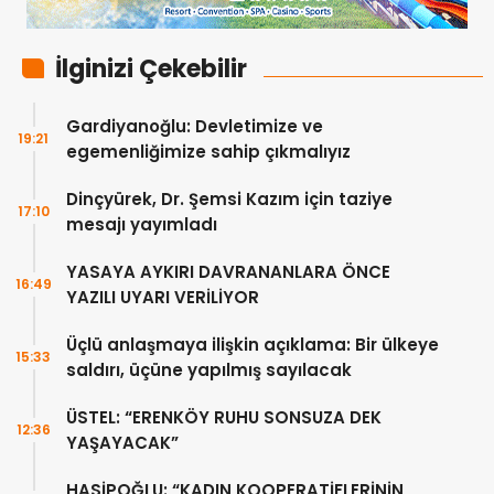
İlginizi Çekebilir
Gardiyanoğlu: Devletimize ve
19:21
egemenliğimize sahip çıkmalıyız
Dinçyürek, Dr. Şemsi Kazım için taziye
17:10
mesajı yayımladı
YASAYA AYKIRI DAVRANANLARA ÖNCE
16:49
YAZILI UYARI VERİLİYOR
Üçlü anlaşmaya ilişkin açıklama: Bir ülkeye
15:33
saldırı, üçüne yapılmış sayılacak
ÜSTEL: “ERENKÖY RUHU SONSUZA DEK
12:36
YAŞAYACAK”
HASİPOĞLU: “KADIN KOOPERATİFLERİNİN