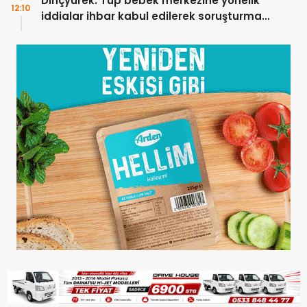
Dinçyürek: Tüp bebek merkezine yönelik
12:10
iddialar ihbar kabul edilerek soruşturma
başlatıldı