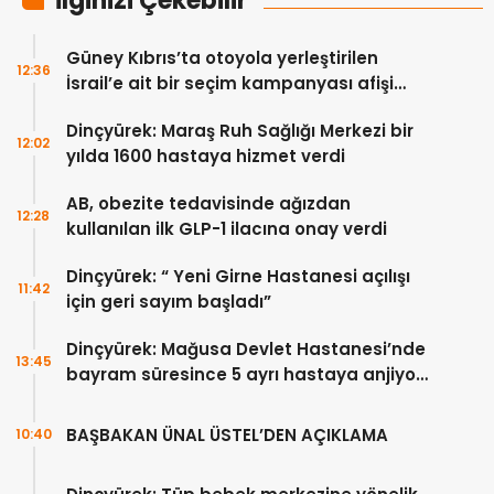
İlginizi Çekebilir
Güney Kıbrıs’ta otoyola yerleştirilen
12:36
İsrail’e ait bir seçim kampanyası afişi
tepkilere neden oldu
Dinçyürek: Maraş Ruh Sağlığı Merkezi bir
12:02
yılda 1600 hastaya hizmet verdi
AB, obezite tedavisinde ağızdan
12:28
kullanılan ilk GLP-1 ilacına onay verdi
Dinçyürek: “ Yeni Girne Hastanesi açılışı
11:42
için geri sayım başladı”
Dinçyürek: Mağusa Devlet Hastanesi’nde
13:45
bayram süresince 5 ayrı hastaya anjiyo
yapılıp tedavi edildi
BAŞBAKAN ÜNAL ÜSTEL’DEN AÇIKLAMA
10:40