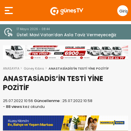
Giriş
Yap
7 Ağustos 2026 - 12:36
z
ÜSTEL: “ERENKÖY RUHU SONSUZA DEK YAŞAYACAK”
ANASAYFA
Güney Kıbrıs
ANASTASİADİS’İN TESTİ YİNE POZİTİF
ANASTASİADİS’İN TESTİ YİNE
POZİTİF
25.07.2022 10:56
Güncellenme :
25.07.2022 10:58
-
88 views
kez okundu