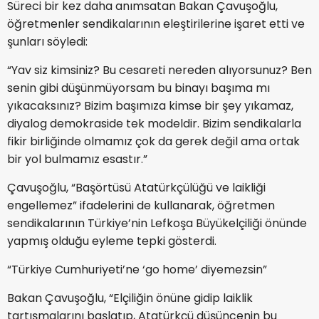
Süreci bir kez daha anımsatan Bakan Çavuşoğlu,
öğretmenler sendikalarının eleştirilerine işaret etti ve
şunları söyledi:
“Yav siz kimsiniz? Bu cesareti nereden alıyorsunuz? Ben
senin gibi düşünmüyorsam bu binayı başıma mı
yıkacaksınız? Bizim başımıza kimse bir şey yıkamaz,
diyalog demokraside tek modeldir. Bizim sendikalarla
fikir birliğinde olmamız çok da gerek değil ama ortak
bir yol bulmamız esastır.”
Çavuşoğlu, “Başörtüsü Atatürkçülüğü ve laikliği
engellemez” ifadelerini de kullanarak, öğretmen
sendikalarının Türkiye’nin Lefkoşa Büyükelçiliği önünde
yapmış olduğu eyleme tepki gösterdi.
“Türkiye Cumhuriyeti’ne ‘go home’ diyemezsin”
Bakan Çavuşoğlu, “Elçiliğin önüne gidip laiklik
tartışmalarını başlatıp, Atatürkçü düşüncenin bu