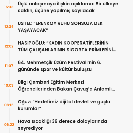
Üçlü anlaşmaya ilişkin açıklama: Bir ülkeye
15:33
saldırı, üçüne yapılmış sayılacak
ÜSTEL: “ERENKÖY RUHU SONSUZA DEK
12:36
YAŞAYACAK”
HASİPOĞLU: “KADIN KOOPERATİFLERİNİN
12:02
TÜM ÇALIŞANLARININ SİGORTA PRİMLERİNİ
YÜZDE 100 KARŞILAYACAĞIZ”
64. Mehmetçik Üzüm Festivali’nin 6.
11:07
gününde spor ve kültür buluştu
Bilgi Çemberi Eğitim Merkezi
10:03
Öğrencilerinden Bakan Çavuş’a Anlamlı
Ziyaret
Oğuz: “Hedefimiz dijital devlet ve güçlü
08:16
kurumlar”
Hava sıcaklığı 39 derece dolaylarında
06:22
seyrediyor