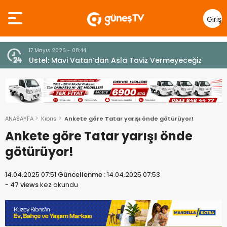
Giriş
Yap
7 Ağustos 2026 - 12:36
z
ÜSTEL: “ERENKÖY RUHU SONSUZA DEK YAŞAYACAK”
ANASAYFA
Kıbrıs
Ankete göre Tatar yarışı önde götürüyor!
Ankete göre Tatar yarışı önde
götürüyor!
14.04.2025 07:51
Güncellenme :
14.04.2025 07:53
-
47 views
kez okundu