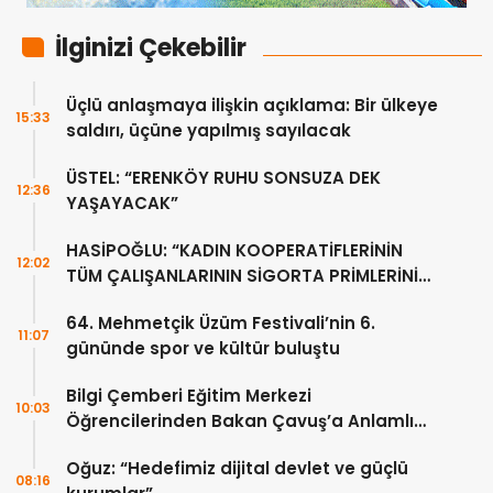
İlginizi Çekebilir
Üçlü anlaşmaya ilişkin açıklama: Bir ülkeye
15:33
saldırı, üçüne yapılmış sayılacak
ÜSTEL: “ERENKÖY RUHU SONSUZA DEK
12:36
YAŞAYACAK”
HASİPOĞLU: “KADIN KOOPERATİFLERİNİN
12:02
TÜM ÇALIŞANLARININ SİGORTA PRİMLERİNİ
YÜZDE 100 KARŞILAYACAĞIZ”
64. Mehmetçik Üzüm Festivali’nin 6.
11:07
gününde spor ve kültür buluştu
Bilgi Çemberi Eğitim Merkezi
10:03
Öğrencilerinden Bakan Çavuş’a Anlamlı
Ziyaret
Oğuz: “Hedefimiz dijital devlet ve güçlü
08:16