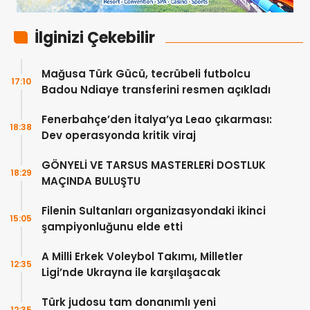
İlginizi Çekebilir
Mağusa Türk Gücü, tecrübeli futbolcu
17:10
Badou Ndiaye transferini resmen açıkladı
Fenerbahçe’den İtalya’ya Leao çıkarması:
18:38
Dev operasyonda kritik viraj
GÖNYELİ VE TARSUS MASTERLERİ DOSTLUK
18:29
MAÇINDA BULUŞTU
Filenin Sultanları organizasyondaki ikinci
15:05
şampiyonluğunu elde etti
A Milli Erkek Voleybol Takımı, Milletler
12:35
Ligi’nde Ukrayna ile karşılaşacak
Türk judosu tam donanımlı yeni
12:35