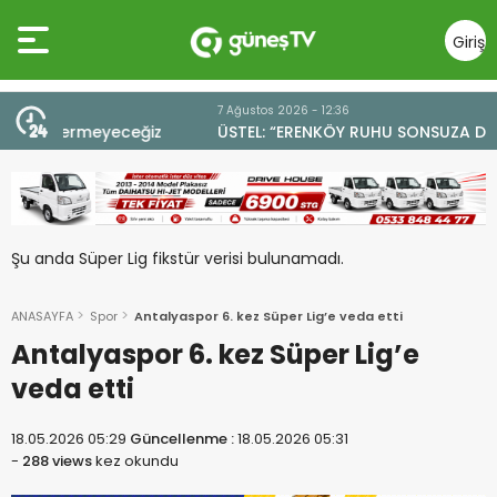
Giriş
Yap
7 Ağustos 2026 - 12:36
z
ÜSTEL: “ERENKÖY RUHU SONSUZA DEK YAŞAYACAK”
Şu anda Süper Lig fikstür verisi bulunamadı.
ANASAYFA
Spor
Antalyaspor 6. kez Süper Lig’e veda etti
Antalyaspor 6. kez Süper Lig’e
veda etti
18.05.2026 05:29
Güncellenme :
18.05.2026 05:31
-
288 views
kez okundu