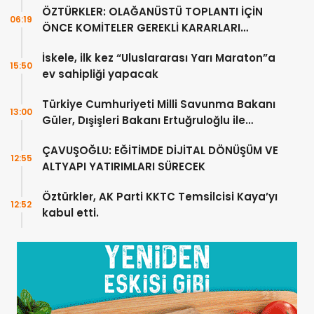
ÖZTÜRKLER: OLAĞANÜSTÜ TOPLANTI İÇİN
06:19
ÖNCE KOMİTELER GEREKLİ KARARLARI
ÜRETMELİDİR
İskele, ilk kez “Uluslararası Yarı Maraton”a
15:50
ev sahipliği yapacak
Türkiye Cumhuriyeti Milli Savunma Bakanı
13:00
Güler, Dışişleri Bakanı Ertuğruloğlu ile
Ankra’da görüştü
ÇAVUŞOĞLU: EĞİTİMDE DİJİTAL DÖNÜŞÜM VE
12:55
ALTYAPI YATIRIMLARI SÜRECEK
Öztürkler, AK Parti KKTC Temsilcisi Kaya’yı
12:52
kabul etti.