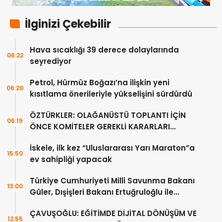
İlginizi Çekebilir
Hava sıcaklığı 39 derece dolaylarında
06:22
seyrediyor
Petrol, Hürmüz Boğazı’na ilişkin yeni
06:20
kısıtlama önerileriyle yükselişini sürdürdü
ÖZTÜRKLER: OLAĞANÜSTÜ TOPLANTI İÇİN
06:19
ÖNCE KOMİTELER GEREKLİ KARARLARI
ÜRETMELİDİR
İskele, ilk kez “Uluslararası Yarı Maraton”a
15:50
ev sahipliği yapacak
Türkiye Cumhuriyeti Milli Savunma Bakanı
13:00
Güler, Dışişleri Bakanı Ertuğruloğlu ile
Ankra’da görüştü
ÇAVUŞOĞLU: EĞİTİMDE DİJİTAL DÖNÜŞÜM VE
12:55