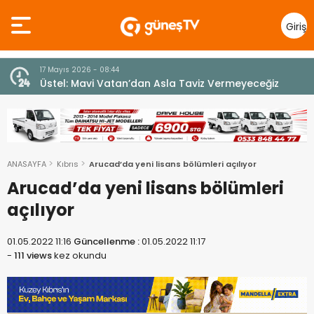
Giriş
Yap
10 Temmuz 2026 - 18:49
z
Cumhurbaşkanı Erhürman sergi açılışında
fenalaşarak hastaneye kaldırıldı
ANASAYFA
Kıbrıs
Arucad’da yeni lisans bölümleri açılıyor
Arucad’da yeni lisans bölümleri
açılıyor
01.05.2022 11:16
Güncellenme :
01.05.2022 11:17
-
111 views
kez okundu