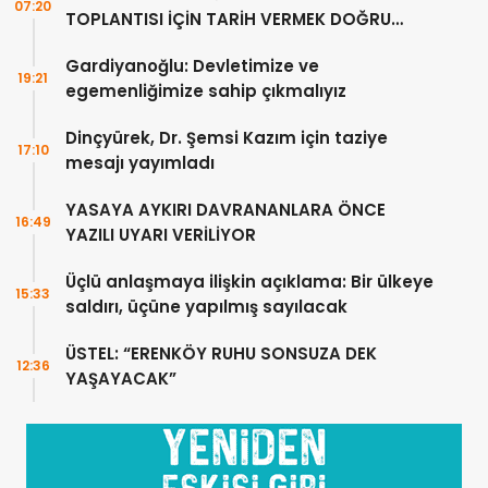
07:20
TOPLANTISI İÇİN TARİH VERMEK DOĞRU
DEĞİL”
Gardiyanoğlu: Devletimize ve
19:21
egemenliğimize sahip çıkmalıyız
Dinçyürek, Dr. Şemsi Kazım için taziye
17:10
mesajı yayımladı
YASAYA AYKIRI DAVRANANLARA ÖNCE
16:49
YAZILI UYARI VERİLİYOR
Üçlü anlaşmaya ilişkin açıklama: Bir ülkeye
15:33
saldırı, üçüne yapılmış sayılacak
ÜSTEL: “ERENKÖY RUHU SONSUZA DEK
12:36
YAŞAYACAK”