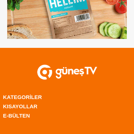
KATEGORİLER
KISAYOLLAR
Anasayfa
E-BÜLTEN
Kıbrıs
Anasayfa
Türkiye
Kıbrıs
Rum Kesimi