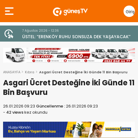
Giriş
Yap
7 Ağustos 2026 - 12:36
z
ÜSTEL: “ERENKÖY RUHU SONSUZA DEK YAŞAYACAK”
ANASAYFA
Kıbrıs
Asgari Ücret Desteğine İki Günde 11 Bin Başvuru
Asgari Ücret Desteğine İki Günde 11
Bin Başvuru
26.01.2026 09:23
Güncellenme :
26.01.2026 09:23
-
42 views
kez okundu