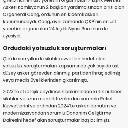
ÇHKO'nun en üst yönetim organı olan 7 kişilik Merkezi
Askeri Komisyonun 2 başkan yardımcısından birisi olan
Orgeneral Cang, ordunun en kıdemli askeri
konumundaydı. Cang, aynı zamanda ÇKP'nin en üst
yönetim organı olan 24 kişilik Siyasi Büro'nun da
üyesiydi.
Ordudaki yolsuzluk soruşturmaları
Çin'de son yıllarda silahlı kuvvetleri hedef alan
yolsuzluk soruşturmaları kapsamında çok sayıda üst
düzey asker görevden alınmış, partiden ihraç edilmiş
veya meclis üyeliklerinden çıkarılmıştı.
2023'te stratejik caydırıcılık bakımından kritik nükleer
silahlar ve uzun menzilli füzelerden sorumlu Roket
Kuvvetlerini ve ardından 2024'te askeri donatım ve
modernizasyondan sorumlu Donanım Geliştirme
Dairesini hedef alan soruşturmalar başlatılmıştı.