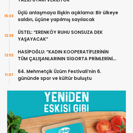
Üçlü anlaşmaya ilişkin açıklama: Bir ülkeye
15:33
saldırı, üçüne yapılmış sayılacak
ÜSTEL: “ERENKÖY RUHU SONSUZA DEK
12:36
YAŞAYACAK”
HASİPOĞLU: “KADIN KOOPERATİFLERİNİN
12:02
TÜM ÇALIŞANLARININ SİGORTA PRİMLERİNİ
YÜZDE 100 KARŞILAYACAĞIZ”
64. Mehmetçik Üzüm Festivali’nin 6.
11:07
gününde spor ve kültür buluştu