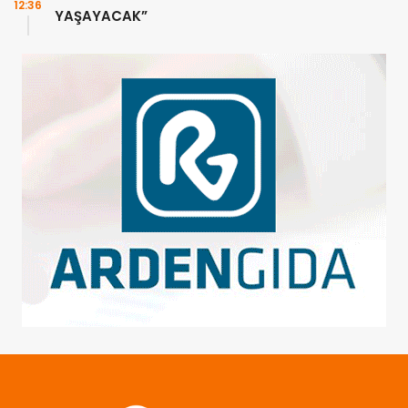
12:36
YAŞAYACAK”