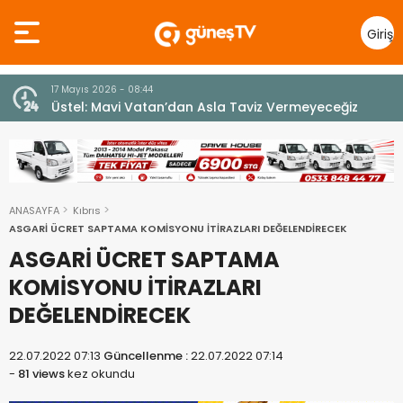
Giriş
Yap
7 Ağustos 2026 - 12:36
z
ÜSTEL: “ERENKÖY RUHU SONSUZA DEK YAŞAYACAK”
ANASAYFA
Kıbrıs
ASGARİ ÜCRET SAPTAMA KOMİSYONU İTİRAZLARI DEĞELENDİRECEK
ASGARİ ÜCRET SAPTAMA
KOMİSYONU İTİRAZLARI
DEĞELENDİRECEK
22.07.2022 07:13
Güncellenme :
22.07.2022 07:14
-
81 views
kez okundu