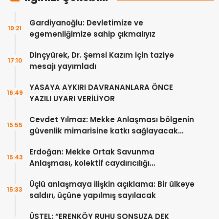
Gardiyanoğlu: Devletimize ve
19:21
egemenliğimize sahip çıkmalıyız
Dinçyürek, Dr. Şemsi Kazım için taziye
17:10
mesajı yayımladı
YASAYA AYKIRI DAVRANANLARA ÖNCE
16:49
YAZILI UYARI VERİLİYOR
Cevdet Yılmaz: Mekke Anlaşması bölgenin
15:55
güvenlik mimarisine katkı sağlayacak
tarihi bir adım
Erdoğan: Mekke Ortak Savunma
15:43
Anlaşması, kolektif caydırıcılığı
güçlendirecek
Üçlü anlaşmaya ilişkin açıklama: Bir ülkeye
15:33
saldırı, üçüne yapılmış sayılacak
ÜSTEL: “ERENKÖY RUHU SONSUZA DEK