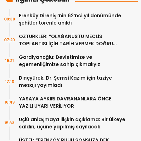
Erenköy Direnişi’nin 62’nci yıl dönümünde
09:38
şehitler törenle anıldı
ÖZTÜRKLER: “OLAĞANÜSTÜ MECLİS
07:20
TOPLANTISI İÇİN TARİH VERMEK DOĞRU
DEĞİL”
Gardiyanoğlu: Devletimize ve
19:21
egemenliğimize sahip çıkmalıyız
Dinçyürek, Dr. Şemsi Kazım için taziye
17:10
mesajı yayımladı
YASAYA AYKIRI DAVRANANLARA ÖNCE
16:49
YAZILI UYARI VERİLİYOR
Üçlü anlaşmaya ilişkin açıklama: Bir ülkeye
15:33
saldırı, üçüne yapılmış sayılacak
ÜSTEL: “ERENKÖY RUHU SONSUZA DEK