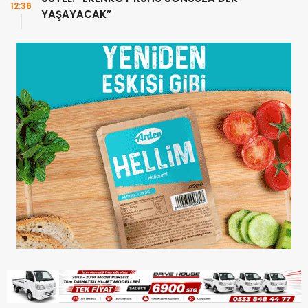
12:36
YAŞAYACAK”