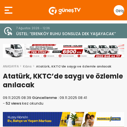
Giriş
Yap
7 Ağustos 2026 - 12:36
z
ÜSTEL: “ERENKÖY RUHU SONSUZA DEK YAŞAYACAK”
ANASAYFA
Kıbrıs
Atatürk, KKTC’de saygı ve özlemle anılacak
Atatürk, KKTC’de saygı ve özlemle
anılacak
09.11.2025 08:39
Güncellenme :
09.11.2025 08:41
-
52 views
kez okundu