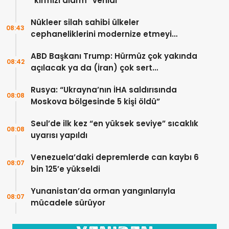
“kırmızı alarm” verildi
Nükleer silah sahibi ülkeler
08:43
cephaneliklerini modernize etmeyi
sürdürüyor
ABD Başkanı Trump: Hürmüz çok yakında
08:42
açılacak ya da (İran) çok sert
vurulacaklar
Rusya: “Ukrayna’nın İHA saldırısında
08:08
Moskova bölgesinde 5 kişi öldü”
Seul’de ilk kez “en yüksek seviye” sıcaklık
08:08
uyarısı yapıldı
Venezuela’daki depremlerde can kaybı 6
08:07
bin 125’e yükseldi
Yunanistan’da orman yangınlarıyla
08:07
mücadele sürüyor