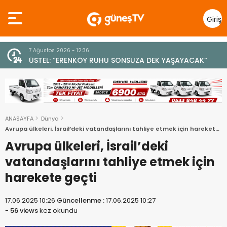
Giriş
Yap
7 Ağustos 2026 - 12:36
z
ÜSTEL: “ERENKÖY RUHU SONSUZA DEK YAŞAYACAK”
ANASAYFA
Dünya
Avrupa ülkeleri, İsrail’deki vatandaşlarını tahliye etmek için harekete
geçti
Avrupa ülkeleri, İsrail’deki
vatandaşlarını tahliye etmek için
harekete geçti
17.06.2025 10:26
Güncellenme :
17.06.2025 10:27
-
56 views
kez okundu