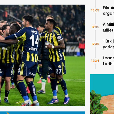
Fileni
15:05
organ
şampi
A Mil
12:35
Millet
karşı
Türk 
12:35
yerle
kavu
Leand
12:34
tarihi
futbo