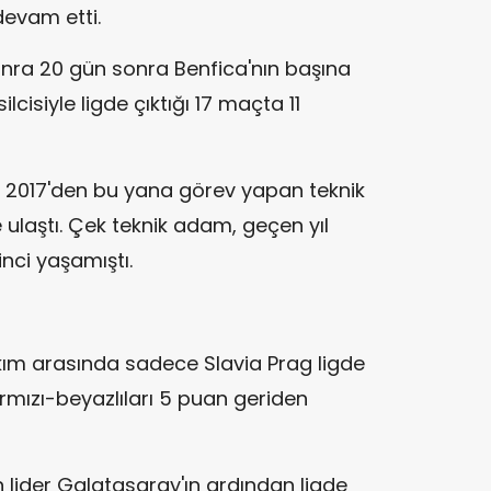
devam etti.
nra 20 gün sonra Benfica'nın başına
cisiyle ligde çıktığı 17 maçta 11
lık 2017'den bu yana görev yapan teknik
e ulaştı. Çek teknik adam, geçen yıl
nci yaşamıştı.
kım arasında sadece Slavia Prag ligde
ırmızı-beyazlıları 5 puan geriden
lider Galatasaray'ın ardından ligde