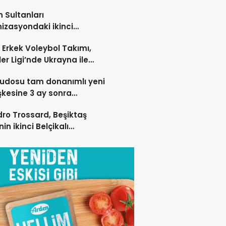
n Sultanları
izasyondaki ikinci
yonluğunu elde etti
li Erkek Voleybol Takımı,
ler Ligi’nde Ukrayna ile
laşacak
judosu tam donanımlı yeni
şkesine 3 ay sonra
şacak
ro Trossard, Beşiktaş
nin ikinci Belçikalı
lcusu oldu