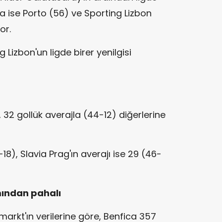
ica ise Porto (56) ve Sporting Lizbon
or.
Lizbon'un ligde birer yenilgisi
 32 gollük averajla (44-12) diğerlerine
8), Slavia Prag'ın averajı ise 29 (46-
mından pahalı
markt'ın verilerine göre, Benfica 357