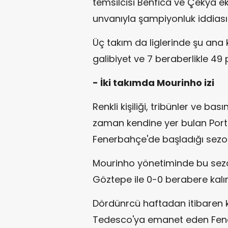
temsilcisi Benfica ve Çekya ek
unvanıyla şampiyonluk iddiası
Üç takım da liglerinde şu ana k
galibiyet ve 7 beraberlikle 49 
- İki takımda Mourinho izi
Renkli kişiliği, tribünler ve bası
zaman kendine yer bulan Port
Fenerbahçe'de başladığı sezo
Mourinho yönetiminde bu sezon 
Göztepe ile 0-0 berabere kalır
Dördünrcü haftadan itibaren k
Tedesco'ya emanet eden Fener