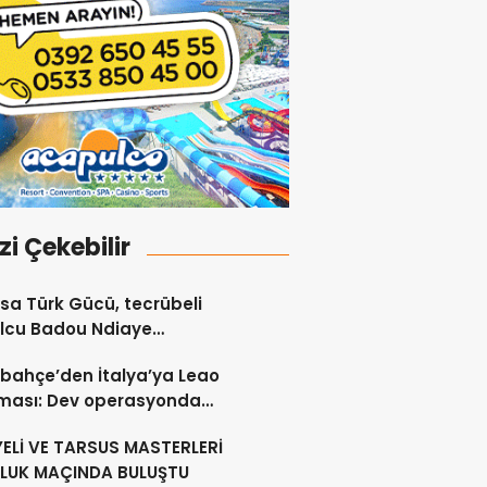
izi Çekebilir
a Türk Gücü, tecrübeli
lcu Badou Ndiaye
ferini resmen açıkladı
bahçe’den İtalya’ya Leao
rması: Dev operasyonda
 viraj
ELİ VE TARSUS MASTERLERİ
LUK MAÇINDA BULUŞTU