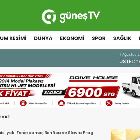
UM KESIMI
DÜNYA
EKONOMI
SPOR
SAĞLIK
A DEK YAŞAYACAK”
madı.
isi yok! Fenerbahçe, Benfica ve Slavia Prag