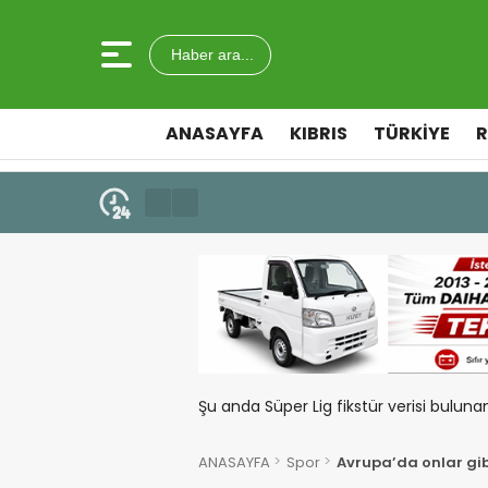
Haber ara...
ANASAYFA
KIBRIS
TÜRKIYE
R
7 Ağustos 2026 - 12:36
ÜSTEL: “ERENKÖY RUHU SONSUZ
Şu anda Süper Lig fikstür verisi buluna
ANASAYFA
Spor
Avrupa’da onlar gib