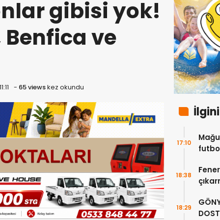
lar gibisi yok!
 Benfica ve
1:11
-
65 views
kez okundu
İlgin
Mağus
17:10
futbo
trans
Fener
18:38
çıka
kritik
GÖNY
18:29
DOST