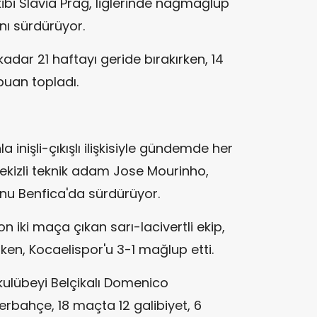
ibi Slavia Prag, liglerinde nağmağlup
nı sürdürüyor.
adar 21 haftayı geride bırakırken, 14
puan topladı.
nla inişli-çıkışlı ilişkisiyle gündemde her
ekizli teknik adam Jose Mourinho,
nu Benfica'da sürdürüyor.
iki maça çıkan sarı-lacivertli ekip,
ken, Kocaelispor'u 3-1 mağlup etti.
ulübeyi Belçikalı Domenico
bahçe, 18 maçta 12 galibiyet, 6