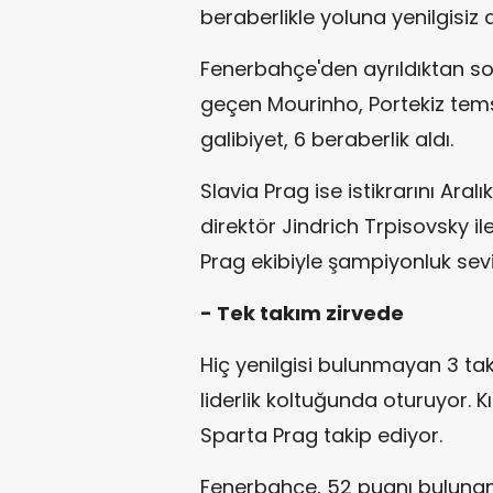
beraberlikle yoluna yenilgisiz 
Fenerbahçe'den ayrıldıktan so
geçen Mourinho, Portekiz temsil
galibiyet, 6 beraberlik aldı.
Slavia Prag ise istikrarını Ara
direktör Jindrich Trpisovsky il
Prag ekibiyle şampiyonluk sevi
- Tek takım zirvede
Hiç yenilgisi bulunmayan 3 ta
liderlik koltuğunda oturuyor. K
Sparta Prag takip ediyor.
Fenerbahçe, 52 puanı bulunan 