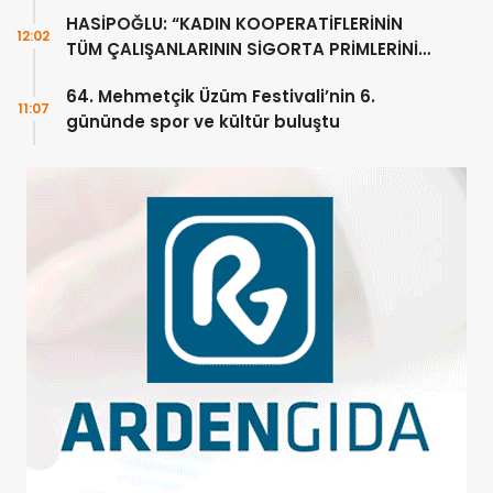
HASİPOĞLU: “KADIN KOOPERATİFLERİNİN
12:02
TÜM ÇALIŞANLARININ SİGORTA PRİMLERİNİ
YÜZDE 100 KARŞILAYACAĞIZ”
64. Mehmetçik Üzüm Festivali’nin 6.
11:07
gününde spor ve kültür buluştu