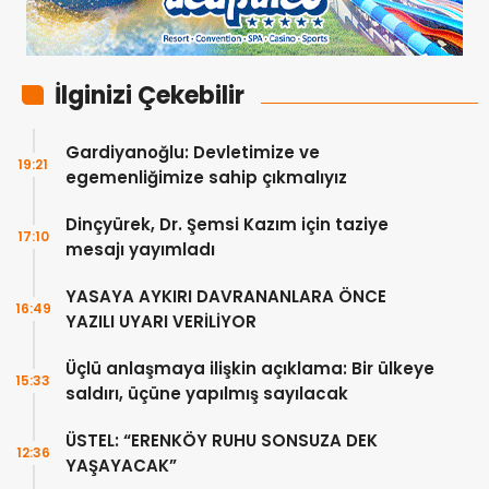
İlginizi Çekebilir
Gardiyanoğlu: Devletimize ve
19:21
egemenliğimize sahip çıkmalıyız
Dinçyürek, Dr. Şemsi Kazım için taziye
17:10
mesajı yayımladı
YASAYA AYKIRI DAVRANANLARA ÖNCE
16:49
YAZILI UYARI VERİLİYOR
Üçlü anlaşmaya ilişkin açıklama: Bir ülkeye
15:33
saldırı, üçüne yapılmış sayılacak
ÜSTEL: “ERENKÖY RUHU SONSUZA DEK
12:36
YAŞAYACAK”