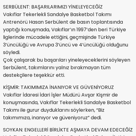
SERBÜLENT: BAŞARILARIMIZI YİNELEYECEĞİZ
Vakıflar Tekerlekli Sandalye Basketbol Takımı
Antrenörü Hasan Serbülent de basın toplantısında
yaptığı konuşmada, Vakıflar’ın 1997’den beri Türkiye
liglerinde mücadele ettiğini, geçmişinde Türkiye
3’üncülüğü ve Avrupa 3’üncü ve 4’üncülüğü olduğunu
söyledi.
Çok çalışarak bu başarıları yineleyeceklerini söyleyen
Serbülent, takımlarını yalnız bırakmayan tüm
destekçilere teşekkür etti.
KİŞMİR: TAKIMIMIZA İNANIYOR VE GÜVENİYORUZ
Vakıflar İdaresi İdari İşler Müdürü Avşar Kişmir de
konuşmasında, Vakıflar Tekerlekli Sandalye Basketbol
Takımı ile gurur duyduklarını söylerken, “Biz
takımımıza, inanıyor ve güveniyoruz” dedi.
SOYKAN: ENGELLERİ BİRLİKTE AŞMAYA DEVAM EDECEĞİZ