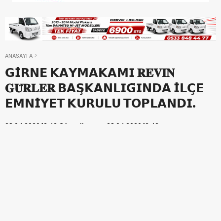
ANASAYFA
𝗚𝗜̇𝗥𝗡𝗘 𝗞𝗔𝗬𝗠𝗔𝗞𝗔𝗠𝗜 𝐑𝐄𝐕𝐈𝐍
𝐆𝐔̈𝐑𝐋𝐄𝐑 𝗕𝗔𝗦̧𝗞𝗔𝗡𝗟𝗜𝗚̆𝗜𝗡𝗗𝗔 𝗜̇𝗟𝗖̧𝗘
𝗘𝗠𝗡𝗜̇𝗬𝗘𝗧 𝗞𝗨𝗥𝗨𝗟𝗨 𝗧𝗢𝗣𝗟𝗔𝗡𝗗𝗜.
28.04.2026 12:42
Güncellenme :
28.04.2026 12:42