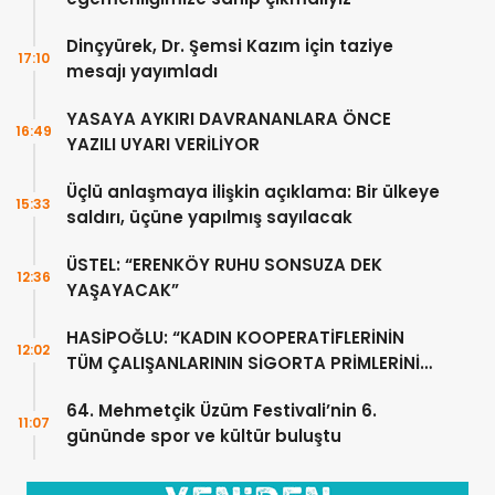
Dinçyürek, Dr. Şemsi Kazım için taziye
17:10
mesajı yayımladı
YASAYA AYKIRI DAVRANANLARA ÖNCE
16:49
YAZILI UYARI VERİLİYOR
Üçlü anlaşmaya ilişkin açıklama: Bir ülkeye
15:33
saldırı, üçüne yapılmış sayılacak
ÜSTEL: “ERENKÖY RUHU SONSUZA DEK
12:36
YAŞAYACAK”
HASİPOĞLU: “KADIN KOOPERATİFLERİNİN
12:02
TÜM ÇALIŞANLARININ SİGORTA PRİMLERİNİ
YÜZDE 100 KARŞILAYACAĞIZ”
64. Mehmetçik Üzüm Festivali’nin 6.
11:07
gününde spor ve kültür buluştu