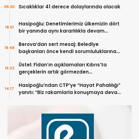
Sıcaklıklar 41 derece dolaylarında olacak
06:20
Hasipoğlu: Denetimlerimiz ülkemizin dört
18:01
bir yanında aynı kararlılıkla devam
edecek
Berova’dan sert mesaj: Belediye
16:48
başkanları önce kendi sorumluluklarına
bakmalı
Üstel: Fidan’ın açıklamaları Kıbrıs’ta
15:32
gerçeklerin artık görmezden
gelinemeyeceğini ortaya koydu
Hasipoğlu’ndan CTP’ye “Hayat Pahalılığı”
14:17
yanıtı: “Biz rakamlarla konuşmaya devam
edeceğiz”