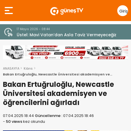
Giriş
Yap
7 Ağustos 2026 - 12:36
z
ÜSTEL: “ERENKÖY RUHU SONSUZA DEK YAŞAYACAK”
ANASAYFA
Kıbrıs
Bakan Ertuğruloğlu, Newcastle Üniversitesi akademisyen ve
öğrencilerini ağırladı
Bakan Ertuğruloğlu, Newcastle
Üniversitesi akademisyen ve
öğrencilerini ağırladı
07.04.2025 18:44
Güncellenme :
07.04.2025 18:46
-
50 views
kez okundu