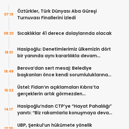
Öztürkler, Türk Dünyası Aba Güreşi
07:19
Turnuvası Finallerini izledi
Sıcaklıklar 41 derece dolaylarında olacak
06:20
Hasipoğlu: Denetimlerimiz ülkemizin dört
18:01
bir yanında aynı kararlılıkla devam
edecek
Berova’dan sert mesaj: Belediye
16:48
başkanları önce kendi sorumluluklarına
bakmalı
Üstel: Fidan’ın açıklamaları Kıbrıs’ta
15:32
gerçeklerin artık görmezden
gelinemeyeceğini ortaya koydu
Hasipoğlu’ndan CTP’ye “Hayat Pahalılığı”
14:17
yanıtı: “Biz rakamlarla konuşmaya devam
edeceğiz”
UBP, Şenkul’un hükümete yönelik
12:20