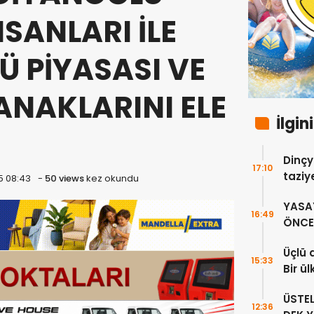
NSANLARI İLE
Ü PİYASASI VE
LANAKLARINI ELE
İlgin
Dinçy
17:10
taziy
5 08:43
-
50 views
kez okundu
YASA
16:49
ÖNCE 
Üçlü 
15:33
Bir ü
sayıl
ÜSTE
12:36