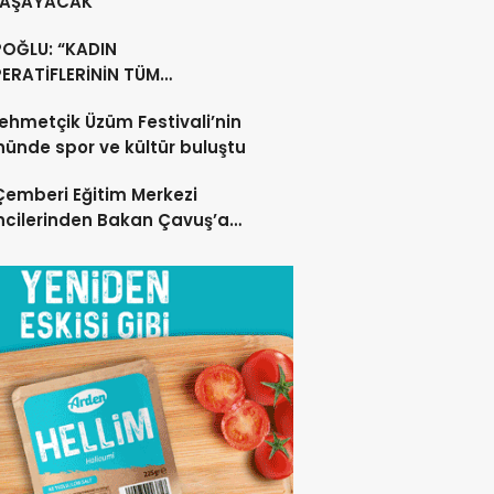
YAŞAYACAK”
POĞLU: “KADIN
ERATİFLERİNİN TÜM
ŞANLARININ SİGORTA
ehmetçik Üzüm Festivali’nin
ERİNİ YÜZDE 100
nünde spor ve kültür buluştu
ILAYACAĞIZ”
 Çemberi Eğitim Merkezi
cilerinden Bakan Çavuş’a
lı Ziyaret