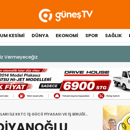
UM KESIMI
DÜNYA
EKONOMI
SPOR
SAĞLIK
A DEK YAŞAYACAK”
I İLE KKTC İŞ GÜCÜ PİYASASI VE İŞ BİRLİĞİ
DİYANOĞLU