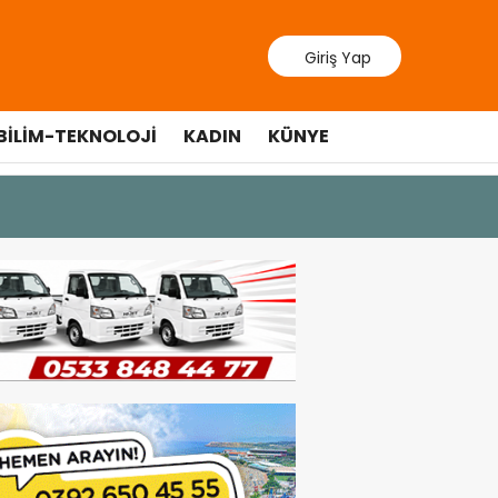
Giriş Yap
BILIM-TEKNOLOJI
KADIN
KÜNYE
10 Temmuz 20
Cumhurbaş