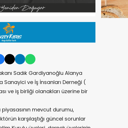
akanı Sadık Gardiyanoğlu Alanya
Sanayici ve İş İnsanları Derneği (
ı ve iş birliği olanakları üzerine bir
ü piyasasının mevcut durumu,
ektörün karşılaştığı güncel sorunlar
netim Kurulu üyeleri, dernek üyelerinin