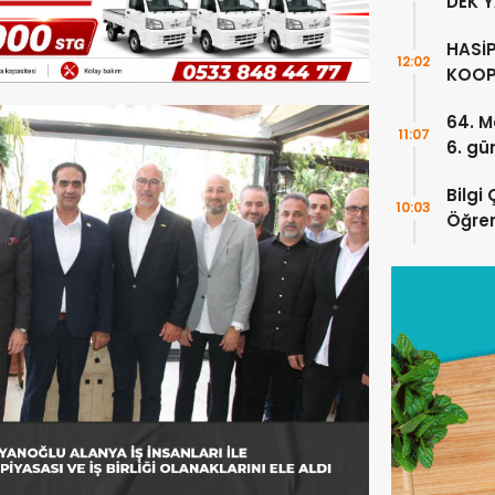
DEK 
HASİ
12:02
KOOP
ÇALI
64. M
PRİML
11:07
6. gü
KARŞ
Bilgi
10:03
Öğren
Anlam