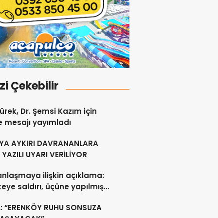
izi Çekebilir
ürek, Dr. Şemsi Kazım için
e mesajı yayımladı
YA AYKIRI DAVRANANLARA
YAZILI UYARI VERİLİYOR
anlaşmaya ilişkin açıklama:
lkeye saldırı, üçüne yapılmış
acak
L: “ERENKÖY RUHU SONSUZA