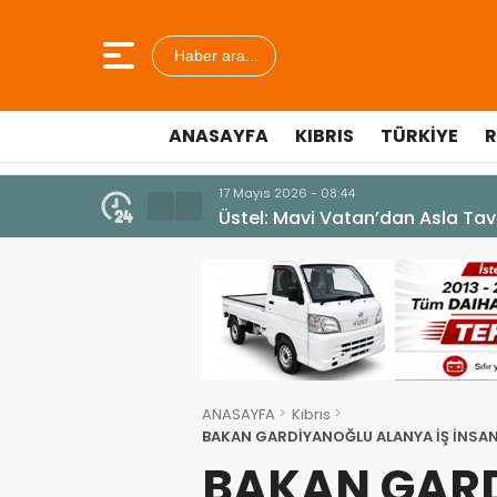
Haber ara...
ANASAYFA
KIBRIS
TÜRKIYE
R
7 Ağustos 2026 - 12:36
ÜSTEL: “ERENKÖY RUHU SONSUZ
ANASAYFA
Kıbrıs
BAKAN GARDİYANOĞLU ALANYA İŞ İNSANLAR
OLANAKLARINI ELE ALDI
BAKAN GAR