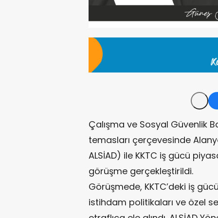
Çalışma ve Sosyal Güvenlik B
temasları çerçevesinde Alanya 
ALSİAD) ile KKTC iş gücü piyasas
görüşme gerçekleştirildi.
Görüşmede, KKTC’deki iş güc
istihdam politikaları ve özel s
etraflıca ele alındı. ALSİAD Yö