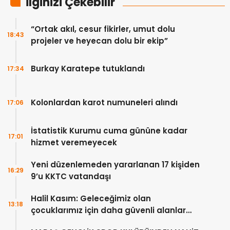
İlginizi Çekebilir
“Ortak akıl, cesur fikirler, umut dolu
18:43
projeler ve heyecan dolu bir ekip”
Burkay Karatepe tutuklandı
17:34
Kolonlardan karot numuneleri alındı
17:06
İstatistik Kurumu cuma gününe kadar
17:01
hizmet veremeyecek
Yeni düzenlemeden yararlanan 17 kişiden
16:29
9’u KKTC vatandaşı
Halil Kasım: Geleceğimiz olan
13:18
çocuklarımız için daha güvenli alanlar
oluşturuyoruz