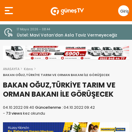
Giriş
Yap
10 Temmuz 2026 - 18:49
z
Cumhurbaşkanı Erhürman sergi açılışında
fenalaşarak hastaneye kaldırıldı
ANASAYFA
Kıbrıs
BAKAN OĞUZ,TÜRKİYE TARIM VE ORMAN BAKANI İLE GÖRÜŞECEK
BAKAN OĞUZ,TÜRKİYE TARIM VE
ORMAN BAKANI İLE GÖRÜŞECEK
04.10.2022 09:40
Güncellenme :
04.10.2022 09:42
-
73 views
kez okundu