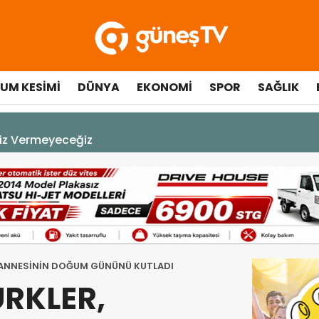
UM KESIMI
DÜNYA
EKONOMI
SPOR
SAĞLIK
A DEK YAŞAYACAK”
 ANNESİNİN DOĞUM GÜNÜNÜ KUTLADI
RKLER,