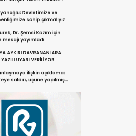
U DEĞİL”
yanoğlu: Devletimize ve
nliğimize sahip çıkmalıyız
ürek, Dr. Şemsi Kazım için
e mesajı yayımladı
YA AYKIRI DAVRANANLARA
YAZILI UYARI VERİLİYOR
anlaşmaya ilişkin açıklama:
lkeye saldırı, üçüne yapılmış
acak