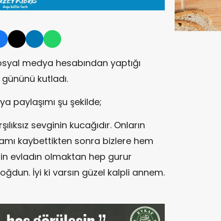
r sosyal medya hesabından yaptığı
gününü kutladı.
ya paylaşımı şu şekilde;
şılıksız sevginin kucağıdır. Onların
abamı kaybettikten sonra bizlere hem
in evladın olmaktan hep gurur
ğdun. İyi ki varsın güzel kalpli annem.