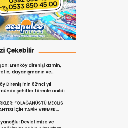
izi Çekebilir
an: Erenköy direnişi azmin,
etin, dayanışmanın ve
 sevgisinin eşsiz bir
y Direnişi’nin 62’nci yıl
idir
ünde şehitler törenle anıldı
RKLER: “OLAĞANÜSTÜ MECLİS
NTISI İÇİN TARİH VERMEK
U DEĞİL”
yanoğlu: Devletimize ve