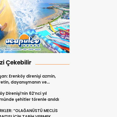
izi Çekebilir
an: Erenköy direnişi azmin,
etin, dayanışmanın ve
 sevgisinin eşsiz bir
y Direnişi’nin 62’nci yıl
idir
ünde şehitler törenle anıldı
RKLER: “OLAĞANÜSTÜ MECLİS
NTISI İÇİN TARİH VERMEK