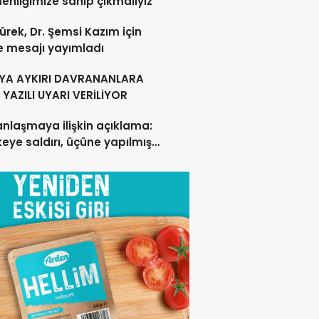
nliğimize sahip çıkmalıyız
ürek, Dr. Şemsi Kazım için
e mesajı yayımladı
YA AYKIRI DAVRANANLARA
YAZILI UYARI VERİLİYOR
anlaşmaya ilişkin açıklama:
lkeye saldırı, üçüne yapılmış
acak