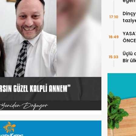
egeme
Dinçy
17:10
taziy
YASA
16:49
ÖNCE 
Üçlü 
15:33
Bir ü
sayıl