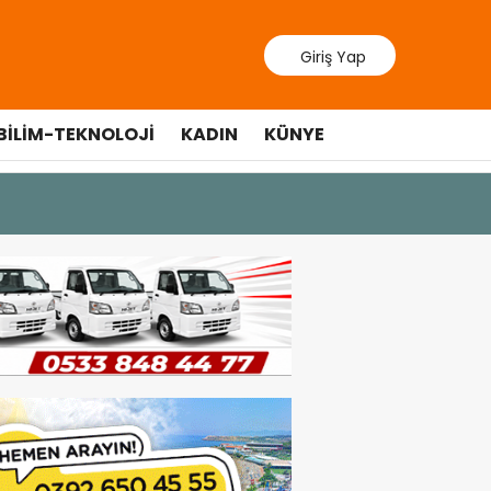
Giriş Yap
BILIM-TEKNOLOJI
KADIN
KÜNYE
10 Temmuz 20
Cumhurbaş