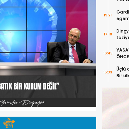
DOĞR
Gardi
19:21
egeme
Dinçy
17:10
taziy
YASA
16:49
ÖNCE 
Üçlü 
15:33
Bir ü
sayıl