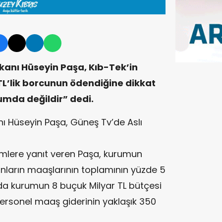
kanı Hüseyin Paşa, Kıb-Tek’in
 TL’lik borcunun ödendiğine dikkat
umda değildir” dedi.
ı Hüseyin Paşa, Güneş Tv’de Aslı
öylemlere yanıt veren Paşa, kurumun
anların maaşlarının toplamının yüzde 5
nda kurumun 8 buçuk Milyar TL bütçesi
 personel maaş giderinin yaklaşık 350