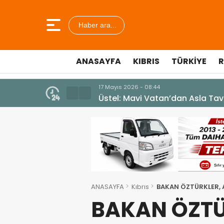
Haber ara...
ANASAYFA
KIBRIS
TÜRKIYE
R
7 Ağustos 2026 - 12:36
ÜSTEL: “ERENKÖY RUHU SONSUZ
ANASAYFA
Kıbrıs
BAKAN ÖZTÜRKLER,
BAKAN ÖZTÜ