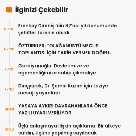
İlginizi Çekebilir
Erenköy Direnişi’nin 62’nci yıl dönümünde
09:38
şehitler törenle anıldı
ÖZTÜRKLER: “OLAĞANÜSTÜ MECLİS
07:20
TOPLANTISI İÇİN TARİH VERMEK DOĞRU
DEĞİL”
Gardiyanoğlu: Devletimize ve
19:21
egemenliğimize sahip çıkmalıyız
Dinçyürek, Dr. Şemsi Kazım için taziye
17:10
mesajı yayımladı
YASAYA AYKIRI DAVRANANLARA ÖNCE
16:49
YAZILI UYARI VERİLİYOR
Üçlü anlaşmaya ilişkin açıklama: Bir ülkeye
15:33
saldırı, üçüne yapılmış sayılacak