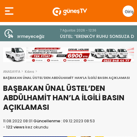
Giriş
Yap
7 Ağustos 2026 - 12:36
z
ÜSTEL: “ERENKÖY RUHU SONSUZA DEK YAŞAYACAK”
ANASAYFA
Kıbrıs
BAŞBAKAN ÜNAL ÜSTEL’DEN ABDÜLHAMİT HAN’LA İLGİLİ BASIN AÇIKLAMASI
BAŞBAKAN ÜNAL ÜSTEL’DEN
ABDÜLHAMİT HAN’LA İLGİLİ BASIN
AÇIKLAMASI
11.08.2022 08:01
Güncellenme :
09.12.2023 08:53
-
122 views
kez okundu