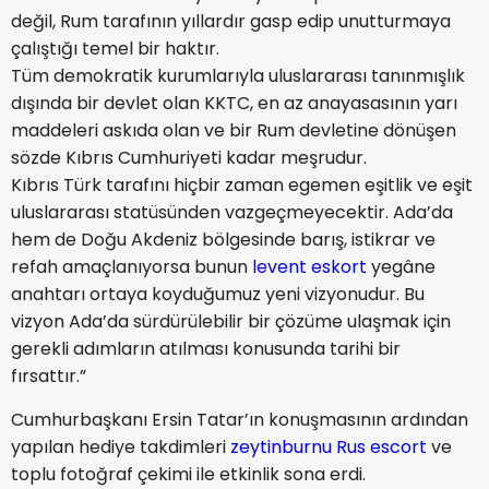
değil, Rum tarafının yıllardır gasp edip unutturmaya
çalıştığı temel bir haktır.
Tüm demokratik kurumlarıyla uluslararası tanınmışlık
dışında bir devlet olan KKTC, en az anayasasının yarı
maddeleri askıda olan ve bir Rum devletine dönüşen
sözde Kıbrıs Cumhuriyeti kadar meşrudur.
Kıbrıs Türk tarafını hiçbir zaman egemen eşitlik ve eşit
uluslararası statüsünden vazgeçmeyecektir. Ada’da
hem de Doğu Akdeniz bölgesinde barış, istikrar ve
refah amaçlanıyorsa bunun
levent eskort
yegâne
anahtarı ortaya koyduğumuz yeni vizyonudur. Bu
vizyon Ada’da sürdürülebilir bir çözüme ulaşmak için
gerekli adımların atılması konusunda tarihi bir
fırsattır.”
Cumhurbaşkanı Ersin Tatar’ın konuşmasının ardından
yapılan hediye takdimleri
zeytinburnu Rus escort
ve
toplu fotoğraf çekimi ile etkinlik sona erdi.