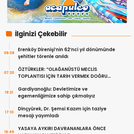
İlginizi Çekebilir
Erenköy Direnişi’nin 62’nci yıl dönümünde
09:38
şehitler törenle anıldı
ÖZTÜRKLER: “OLAĞANÜSTÜ MECLİS
07:20
TOPLANTISI İÇİN TARİH VERMEK DOĞRU
DEĞİL”
Gardiyanoğlu: Devletimize ve
19:21
egemenliğimize sahip çıkmalıyız
Dinçyürek, Dr. Şemsi Kazım için taziye
17:10
mesajı yayımladı
YASAYA AYKIRI DAVRANANLARA ÖNCE
16:49