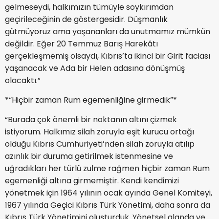
gelmeseydi, halkımızın tümüyle soykırımdan
geçirileceğinin de göstergesidir. Düşmanlık
gütmüyoruz ama yaşananları da unutmamız mümkün
değildir. Eğer 20 Temmuz Barış Harekâtı
gerçekleşmemiş olsaydı, Kıbrıs’ta ikinci bir Girit faciası
yaşanacak ve Ada bir Helen adasına dönüşmüş
olacaktı.”
*“Hiçbir zaman Rum egemenliğine girmedik”*
“Burada çok önemli bir noktanın altını çizmek
istiyorum. Halkımız silah zoruyla eşit kurucu ortağı
olduğu Kıbrıs Cumhuriyeti’nden silah zoruyla atılıp
azınlık bir duruma getirilmek istenmesine ve
uğradıkları her türlü zulme rağmen hiçbir zaman Rum
egemenliği altına girmemiştir. Kendi kendimizi
yönetmek için 1964 yılının ocak ayında Genel Komiteyi,
1967 yılında Geçici Kıbrıs Türk Yönetimi, daha sonra da
Kıbrıs Türk Yönetimini oluşturduk. Yönetsel alanda ve