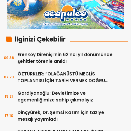
İlginizi Çekebilir
Erenköy Direnişi’nin 62’nci yıl dönümünde
09:38
şehitler törenle anıldı
ÖZTÜRKLER: “OLAĞANÜSTÜ MECLİS
07:20
TOPLANTISI İÇİN TARİH VERMEK DOĞRU
DEĞİL”
Gardiyanoğlu: Devletimize ve
19:21
egemenliğimize sahip çıkmalıyız
Dinçyürek, Dr. Şemsi Kazım için taziye
17:10
mesajı yayımladı