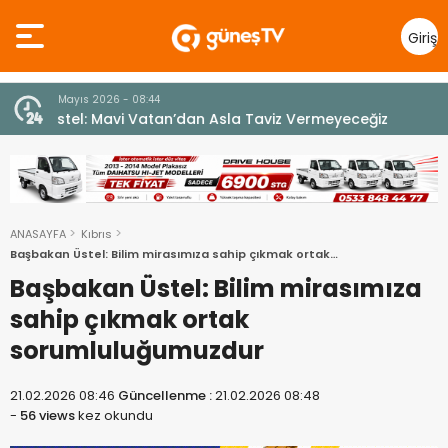
Giriş
Yap
7 Ağustos 2026 - 12:36
z
ÜSTEL: “ERENKÖY RUHU SONSUZA DEK YAŞAYACAK”
ANASAYFA
Kıbrıs
Başbakan Üstel: Bilim mirasımıza sahip çıkmak ortak
sorumluluğumuzdur
Başbakan Üstel: Bilim mirasımıza
sahip çıkmak ortak
sorumluluğumuzdur
21.02.2026 08:46
Güncellenme :
21.02.2026 08:48
-
56 views
kez okundu