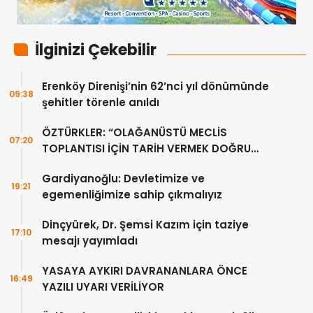
İlginizi Çekebilir
Erenköy Direnişi’nin 62’nci yıl dönümünde
09:38
şehitler törenle anıldı
ÖZTÜRKLER: “OLAĞANÜSTÜ MECLİS
07:20
TOPLANTISI İÇİN TARİH VERMEK DOĞRU
DEĞİL”
Gardiyanoğlu: Devletimize ve
19:21
egemenliğimize sahip çıkmalıyız
Dinçyürek, Dr. Şemsi Kazım için taziye
17:10
mesajı yayımladı
YASAYA AYKIRI DAVRANANLARA ÖNCE
16:49
YAZILI UYARI VERİLİYOR