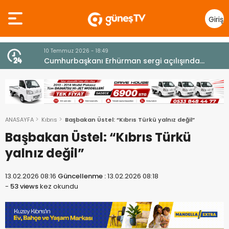
Giriş
Yap
10 Temmuz 2026 - 18:49
z
Cumhurbaşkanı Erhürman sergi açılışında
fenalaşarak hastaneye kaldırıldı
ANASAYFA
Kıbrıs
Başbakan Üstel: “Kıbrıs Türkü yalnız değil”
Başbakan Üstel: “Kıbrıs Türkü
yalnız değil”
13.02.2026 08:16
Güncellenme :
13.02.2026 08:18
-
53 views
kez okundu