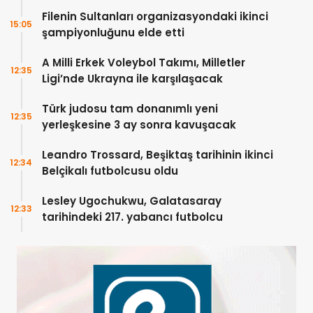
Filenin Sultanları organizasyondaki ikinci
15:05
şampiyonluğunu elde etti
A Milli Erkek Voleybol Takımı, Milletler
12:35
Ligi’nde Ukrayna ile karşılaşacak
Türk judosu tam donanımlı yeni
12:35
yerleşkesine 3 ay sonra kavuşacak
Leandro Trossard, Beşiktaş tarihinin ikinci
12:34
Belçikalı futbolcusu oldu
Lesley Ugochukwu, Galatasaray
12:33
tarihindeki 217. yabancı futbolcu