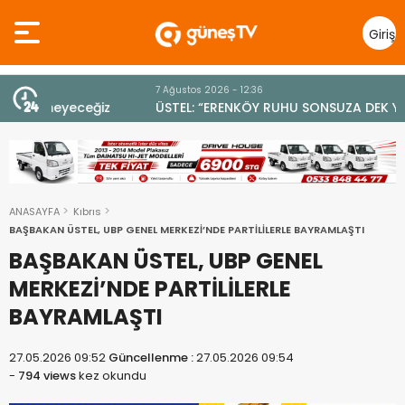
Giriş
Yap
7 Ağustos 2026 - 12:36
z
ÜSTEL: “ERENKÖY RUHU SONSUZA DEK YAŞAYACAK”
ANASAYFA
Kıbrıs
BAŞBAKAN ÜSTEL, UBP GENEL MERKEZİ’NDE PARTİLİLERLE BAYRAMLAŞTI
BAŞBAKAN ÜSTEL, UBP GENEL
MERKEZİ’NDE PARTİLİLERLE
BAYRAMLAŞTI
27.05.2026 09:52
Güncellenme :
27.05.2026 09:54
-
794 views
kez okundu