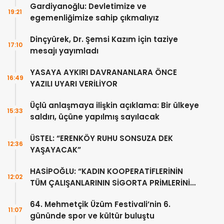
Gardiyanoğlu: Devletimize ve
19:21
egemenliğimize sahip çıkmalıyız
Dinçyürek, Dr. Şemsi Kazım için taziye
17:10
mesajı yayımladı
YASAYA AYKIRI DAVRANANLARA ÖNCE
16:49
YAZILI UYARI VERİLİYOR
Üçlü anlaşmaya ilişkin açıklama: Bir ülkeye
15:33
saldırı, üçüne yapılmış sayılacak
ÜSTEL: “ERENKÖY RUHU SONSUZA DEK
12:36
YAŞAYACAK”
HASİPOĞLU: “KADIN KOOPERATİFLERİNİN
12:02
TÜM ÇALIŞANLARININ SİGORTA PRİMLERİNİ
YÜZDE 100 KARŞILAYACAĞIZ”
64. Mehmetçik Üzüm Festivali’nin 6.
11:07
gününde spor ve kültür buluştu