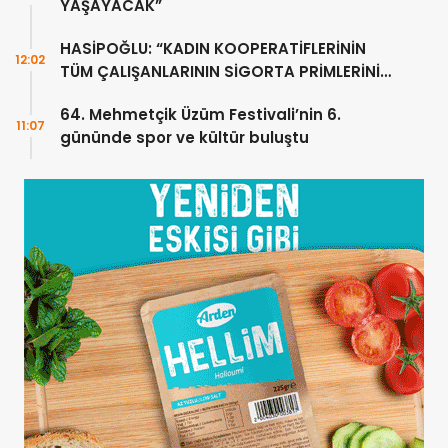
YAŞAYACAK”
HASİPOĞLU: “KADIN KOOPERATİFLERİNİN
12:02
TÜM ÇALIŞANLARININ SİGORTA PRİMLERİNİ
YÜZDE 100 KARŞILAYACAĞIZ”
64. Mehmetçik Üzüm Festivali’nin 6.
11:07
gününde spor ve kültür buluştu