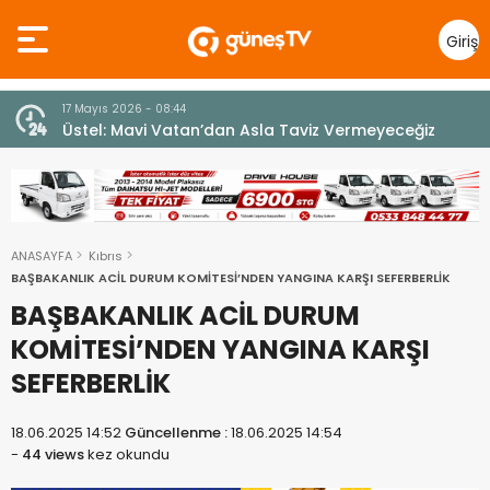
Giriş
Yap
10 Temmuz 2026 - 18:49
z
Cumhurbaşkanı Erhürman sergi açılışında
fenalaşarak hastaneye kaldırıldı
ANASAYFA
Kıbrıs
BAŞBAKANLIK ACİL DURUM KOMİTESİ’NDEN YANGINA KARŞI SEFERBERLİK
BAŞBAKANLIK ACİL DURUM
KOMİTESİ’NDEN YANGINA KARŞI
SEFERBERLİK
18.06.2025 14:52
Güncellenme :
18.06.2025 14:54
-
44 views
kez okundu