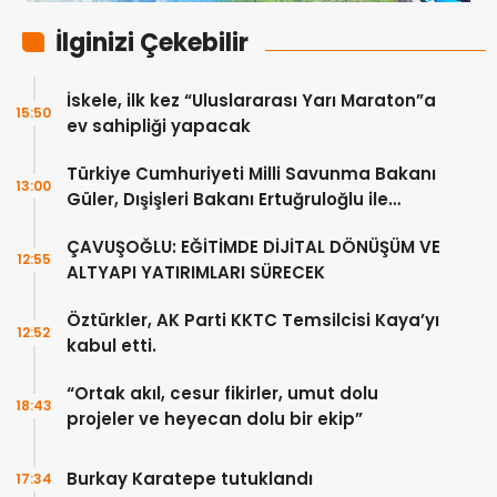
İlginizi Çekebilir
İskele, ilk kez “Uluslararası Yarı Maraton”a
15:50
ev sahipliği yapacak
Türkiye Cumhuriyeti Milli Savunma Bakanı
13:00
Güler, Dışişleri Bakanı Ertuğruloğlu ile
Ankra’da görüştü
ÇAVUŞOĞLU: EĞİTİMDE DİJİTAL DÖNÜŞÜM VE
12:55
ALTYAPI YATIRIMLARI SÜRECEK
Öztürkler, AK Parti KKTC Temsilcisi Kaya’yı
12:52
kabul etti.
“Ortak akıl, cesur fikirler, umut dolu
18:43
projeler ve heyecan dolu bir ekip”
Burkay Karatepe tutuklandı
17:34