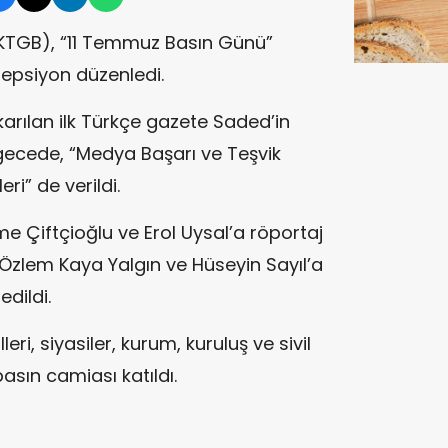
i (KTGB), “11 Temmuz Basın Günü”
sepsiyon düzenledi.
ıkarılan ilk Türkçe gazete Saded’in
 gecede, “Medya Başarı ve Teşvik
ri” de verildi.
 Çiftçioğlu ve Erol Uysal’a röportaj
, Özlem Kaya Yalgın ve Hüseyin Sayıl’a
dildi.
eri, siyasiler, kurum, kuruluş ve sivil
basın camiası katıldı.