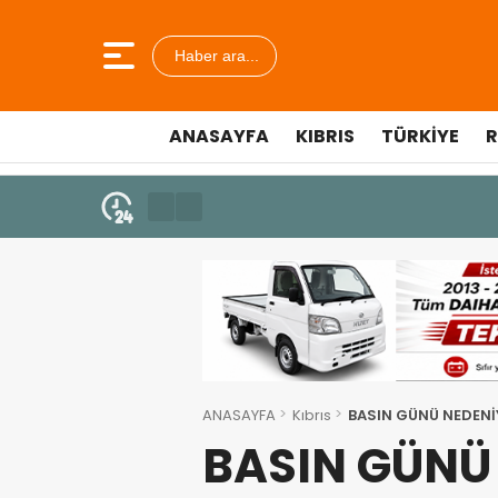
Haber ara...
ANASAYFA
KIBRIS
TÜRKIYE
R
10 Temmuz 2026 - 18:49
Cumhurbaşkanı Erhürman sergi a
ANASAYFA
Kıbrıs
BASIN GÜNÜ NEDENİY
BASIN GÜNÜ