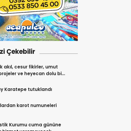
izi Çekebilir
 akıl, cesur fikirler, umut
projeler ve heyecan dolu bir
y Karatepe tutuklandı
lardan karot numuneleri
istik Kurumu cuma gününe