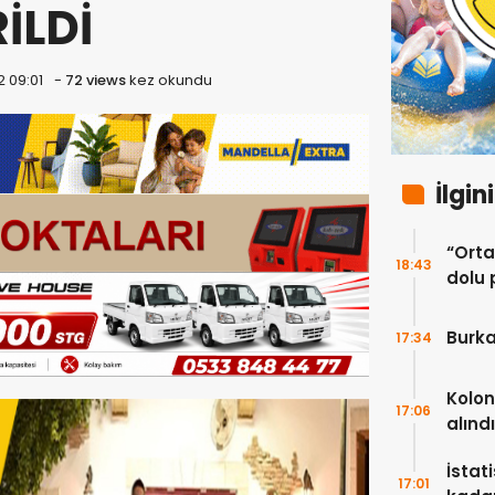
İLDİ
2 09:01
-
72 views
kez okundu
İlgin
“Ortak
18:43
dolu 
ekip”
Burka
17:34
Kolon
17:06
alındı
İstat
17:01