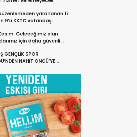
r hizmet veremeyecek
düzenlemeden yararlanan 17
en 9’u KKTC vatandaşı
 Kasım: Geleceğimiz olan
larımız için daha güvenli
ar oluşturuyoruz
Ş GENÇLİK SPOR
BÜ’NDEN NAHİT ÖNCÜ’YE
MLI TEŞEKKÜR