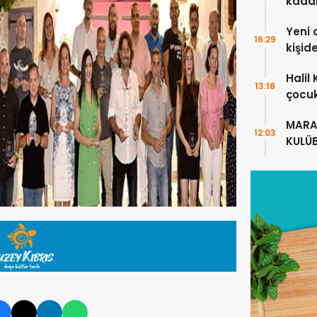
kada
Yeni 
16:29
kişid
Halil
13:18
çocuk
alanl
MARA
12:03
KULÜ
ANLA