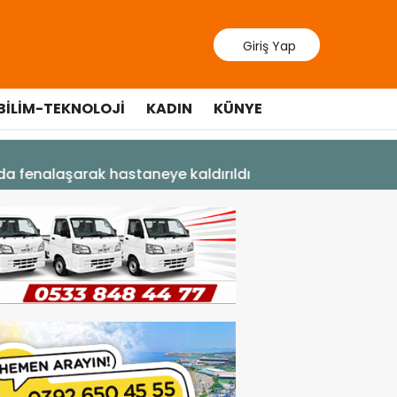
Giriş Yap
BILIM-TEKNOLOJI
KADIN
KÜNYE
9 Temmuz 202
Lefkoşa’d