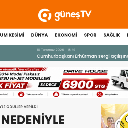
UM KESIMI
DÜNYA
EKONOMI
SPOR
SAĞLIK
çılışında fenalaşarak hastaneye kaldırıldı
LE ÖDÜLLER VERİLDİ
 NEDENİYLE