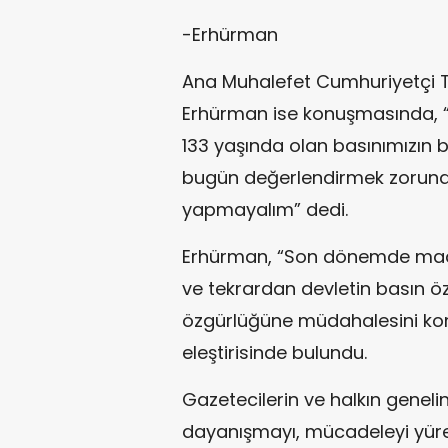
-Erhürman
Ana Muhalefet Cumhuriyetçi T
Erhürman ise konuşmasında, “B
133 yaşında olan basınımızın b
bugün değerlendirmek zorunda
yapmayalım” dedi.
Erhürman, “Son dönemde maale
ve tekrardan devletin basın 
özgürlüğüne müdahalesini kon
eleştirisinde bulundu.
Gazetecilerin ve halkın genelin
dayanışmayı, mücadeleyi yürek