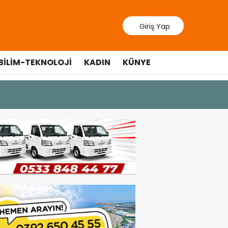
Giriş Yap
BILIM-TEKNOLOJI
KADIN
KÜNYE
9 Temmuz 202
Lefkoşa’d