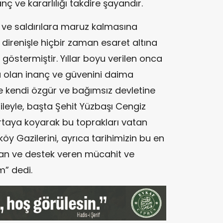
ç ve kararlılığı takdire şayandır.
kı ve saldırılara maruz kalmasına
direnişle hiçbir zaman esaret altına
östermiştir. Yıllar boyu verilen onca
 olan inanç ve güvenini daima
 kendi özgür ve bağımsız devletine
ileyle, başta Şehit Yüzbaşı Cengiz
rtaya koyarak bu toprakları vatan
öy Gazilerini, ayrıca tarihimizin bu en
an ve destek veren mücahit ve
m” dedi.