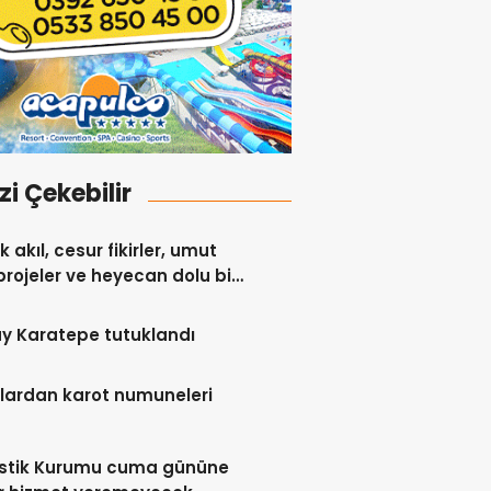
izi Çekebilir
 akıl, cesur fikirler, umut
projeler ve heyecan dolu bir
y Karatepe tutuklandı
lardan karot numuneleri
istik Kurumu cuma gününe