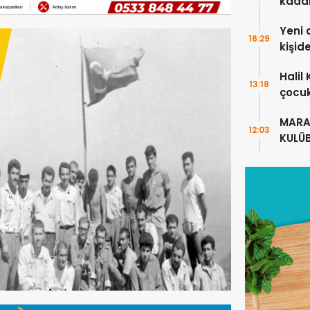
kada
Yeni 
16:29
kişid
Halil
13:18
çocuk
alanl
MARA
12:03
KULÜ
ANLA