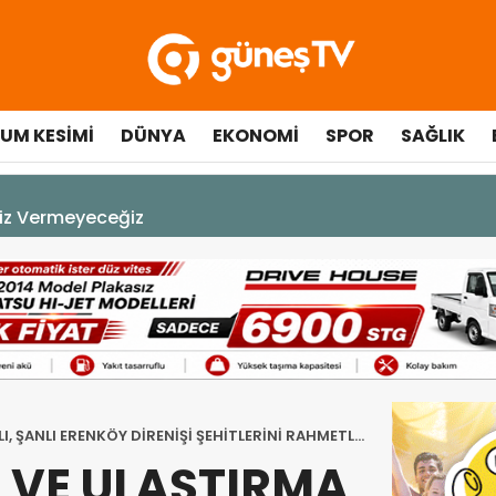
UM KESIMI
DÜNYA
EKONOMI
SPOR
SAĞLIK
çılışında fenalaşarak hastaneye kaldırıldı
I, ŞANLI ERENKÖY DİRENİŞİ ŞEHİTLERİNİ RAHMETLE
K VE ULAŞTIRMA