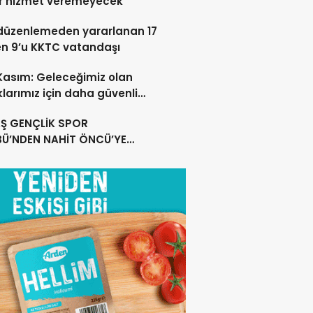
r hizmet veremeyecek
düzenlemeden yararlanan 17
en 9’u KKTC vatandaşı
 Kasım: Geleceğimiz olan
larımız için daha güvenli
ar oluşturuyoruz
Ş GENÇLİK SPOR
BÜ’NDEN NAHİT ÖNCÜ’YE
MLI TEŞEKKÜR