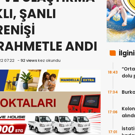
LI, ŞANLI
ENİŞİ
 RAHMETLE ANDI
İlgin
22 07:22
-
92 views
kez okundu
“Ortak
18:43
dolu 
ekip”
Burka
17:34
Kolon
17:06
alındı
İstat
17:01