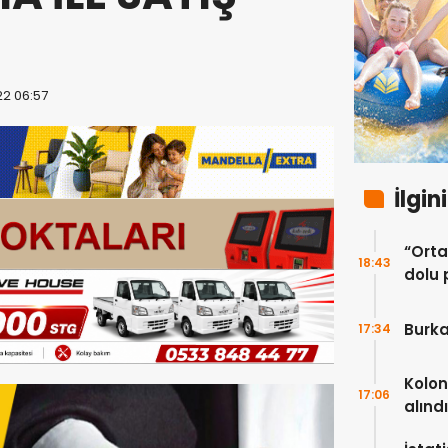
22 06:57
İlgin
“Ortak
18:43
dolu 
ekip”
Burka
17:34
Kolon
17:06
alındı