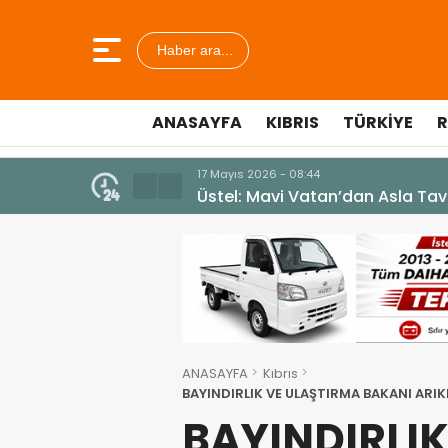
Haber ara...
ANASAYFA
KIBRIS
TÜRKIYE
R
10 Temmuz 2026 - 18:49
Cumhurbaşkanı Erhürman sergi a
ANASAYFA
Kıbrıs
BAYINDIRLIK VE ULAŞTIRMA BAKANI ARIKL
ANDI
BAYINDIRLI