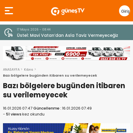
Giriş
Yap
7 Ağustos 2026 - 12:36
z
ÜSTEL: “ERENKÖY RUHU SONSUZA DEK YAŞAYACAK”
ANASAYFA
Kıbrıs
Bazı bölgelere bugünden itibaren su verilemeyecek
Bazı bölgelere bugünden itibaren
su verilemeyecek
16.01.2026 07:47
Güncellenme :
16.01.2026 07:49
-
51 views
kez okundu