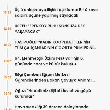
Üçlü anlaşmaya ilişkin açıklama: Bir ülkeye
15:33
saldırı, üçüne yapılmış sayılacak
ÜSTEL: “ERENKÖY RUHU SONSUZA DEK
12:36
YAŞAYACAK”
HASİPOĞLU: “KADIN KOOPERATİFLERİNİN
12:02
TÜM ÇALIŞANLARININ SİGORTA PRİMLERİNİ
YÜZDE 100 KARŞILAYACAĞIZ”
64. Mehmetçik Üzüm Festivali’nin 6.
11:07
gününde spor ve kültür buluştu
Bilgi Çemberi Eğitim Merkezi
10:03
Öğrencilerinden Bakan Çavuş’a Anlamlı
Ziyaret
Oğuz: “Hedefimiz dijital devlet ve güçlü
08:16
kurumlar”
Hava sıcaklığı 39 derece dolaylarında
06:22