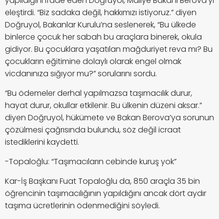
yapıldığını ifade eden Doğruyol, Maliye Bakanı Berova’yı
eleştirdi. “Biz sadaka değil, hakkımızı istiyoruz.” diyen
Doğruyol, Bakanlar Kurulu’na seslenerek, “Bu ülkede
binlerce çocuk her sabah bu araçlara binerek, okula
gidiyor. Bu çocuklara yaşatılan mağduriyet reva mı? Bu
çocukların eğitimine dolaylı olarak engel olmak
vicdanınıza sığıyor mu?” sorularını sordu.
“Bu ödemeler derhal yapılmazsa taşımacılık durur,
hayat durur, okullar etkilenir. Bu ülkenin düzeni aksar.”
diyen Doğruyol, hükümete ve Bakan Berova’ya sorunun
çözülmesi çağrısında bulundu, söz değil icraat
istediklerini kaydetti.
-Topaloğlu: “Taşımacıların cebinde kuruş yok”
Kar-İş Başkanı Fuat Topaloğlu da, 850 araçla 35 bin
öğrencinin taşımacılığının yapıldığını ancak dört aydır
taşıma ücretlerinin ödenmediğini söyledi.