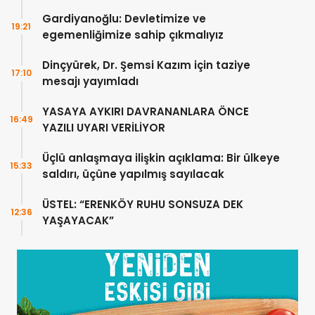
DEĞİL”
Gardiyanoğlu: Devletimize ve
19:21
egemenliğimize sahip çıkmalıyız
Dinçyürek, Dr. Şemsi Kazım için taziye
17:10
mesajı yayımladı
YASAYA AYKIRI DAVRANANLARA ÖNCE
16:49
YAZILI UYARI VERİLİYOR
Üçlü anlaşmaya ilişkin açıklama: Bir ülkeye
15:33
saldırı, üçüne yapılmış sayılacak
ÜSTEL: “ERENKÖY RUHU SONSUZA DEK
12:36
YAŞAYACAK”