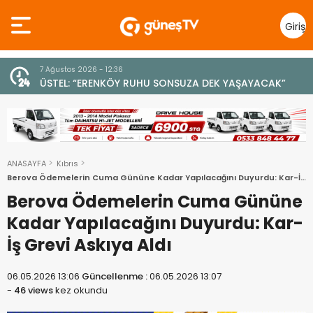
Giriş
Yap
7 Ağustos 2026 - 12:36
z
ÜSTEL: “ERENKÖY RUHU SONSUZA DEK YAŞAYACAK”
ANASAYFA
Kıbrıs
Berova Ödemelerin Cuma Gününe Kadar Yapılacağını Duyurdu: Kar-İş
Grevi Askıya Aldı
Berova Ödemelerin Cuma Gününe
Kadar Yapılacağını Duyurdu: Kar-
İş Grevi Askıya Aldı
06.05.2026 13:06
Güncellenme :
06.05.2026 13:07
-
46 views
kez okundu