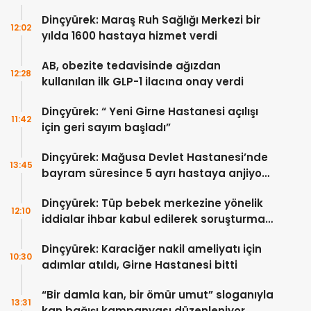
Dinçyürek: Maraş Ruh Sağlığı Merkezi bir
12:02
yılda 1600 hastaya hizmet verdi
AB, obezite tedavisinde ağızdan
12:28
kullanılan ilk GLP-1 ilacına onay verdi
Dinçyürek: “ Yeni Girne Hastanesi açılışı
11:42
için geri sayım başladı”
Dinçyürek: Mağusa Devlet Hastanesi’nde
13:45
bayram süresince 5 ayrı hastaya anjiyo
yapılıp tedavi edildi
Dinçyürek: Tüp bebek merkezine yönelik
12:10
iddialar ihbar kabul edilerek soruşturma
başlatıldı
Dinçyürek: Karaciğer nakil ameliyatı için
10:30
adımlar atıldı, Girne Hastanesi bitti
“Bir damla kan, bir ömür umut” sloganıyla
13:31
kan bağışı kampanyası düzenleniyor