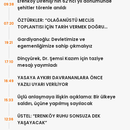
Erenköy Direnişi’nin 62’nci yıl dönümünde
09:38
şehitler törenle anıldı
ÖZTÜRKLER: “OLAĞANÜSTÜ MECLİS
07:20
TOPLANTISI İÇİN TARİH VERMEK DOĞRU
DEĞİL”
Gardiyanoğlu: Devletimize ve
19:21
egemenliğimize sahip çıkmalıyız
Dinçyürek, Dr. Şemsi Kazım için taziye
17:10
mesajı yayımladı
YASAYA AYKIRI DAVRANANLARA ÖNCE
16:49
YAZILI UYARI VERİLİYOR
Üçlü anlaşmaya ilişkin açıklama: Bir ülkeye
15:33
saldırı, üçüne yapılmış sayılacak
ÜSTEL: “ERENKÖY RUHU SONSUZA DEK
12:36
YAŞAYACAK”