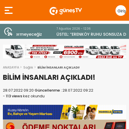
Giriş
Yap
7 Ağustos 2026 - 12:36
z
ÜSTEL: “ERENKÖY RUHU SONSUZA DEK YAŞAYACAK”
ANASAYFA
Sağlık
BİLİM İNSANLARI AÇIKLADI!
BİLİM İNSANLARI AÇIKLADI!
28.07.2022 09:20
Güncellenme :
28.07.2022 09:22
-
113 views
kez okundu