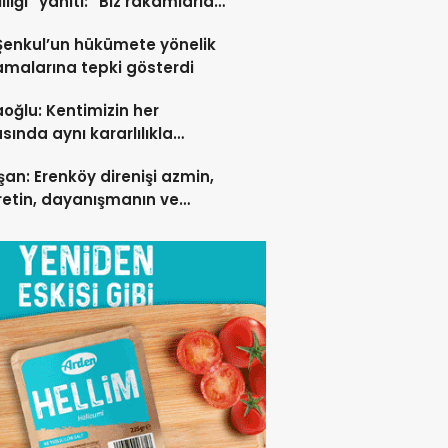
ılığı” yanıtı: “Biz rakamlarla
şmaya devam edeceğiz”
Şenkul’un hükümete yönelik
amalarına tepki gösterdi
ğlu: Kentimizin her
sında aynı kararlılıkla
şmaya devam ediyoruz
an: Erenköy direnişi azmin,
etin, dayanışmanın ve
 sevgisinin eşsiz bir
idir