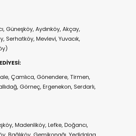
cı, Güneşköy, Aydınköy, Akçay,
, Serhatköy, Mevlevi, Yuvacık,
köy)
EDİYESİ:
itkale, Çamlıca, Gönendere, Tirmen,
llıdağ, Görneç, Ergenekon, Serdarlı,
şköy, Madenliköy, Lefke, Doğancı,
y, Bağlıköy, Gemikonağı, Yedidalga,