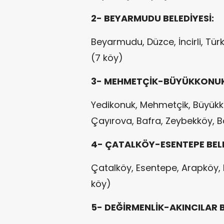
2- BEYARMUDU BELEDİYESİ:
Beyarmudu, Düzce, İncirli, Tü
(7 köy)
3- MEHMETÇİK-BÜYÜKKONUK 
Yedikonuk, Mehmetçik, Büyükko
Çayırova, Bafra, Zeybekköy, B
4- ÇATALKÖY-ESENTEPE BELE
Çatalköy, Esentepe, Arapköy,
köy)
5- DEĞİRMENLİK-AKINCILAR B