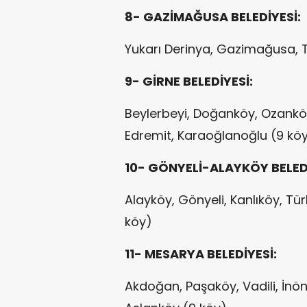
8- GAZİMAĞUSA BELEDİYESİ:
Yukarı Derinya, Gazimağusa, T
9- GİRNE BELEDİYESİ:
Beylerbeyi, Doğanköy, Ozanköy
Edremit, Karaoğlanoğlu (9 kö
10- GÖNYELİ-ALAYKÖY BELEDİ
Alayköy, Gönyeli, Kanlıköy, Tür
köy)
11- MESARYA BELEDİYESİ:
Akdoğan, Paşaköy, Vadili, İnönü