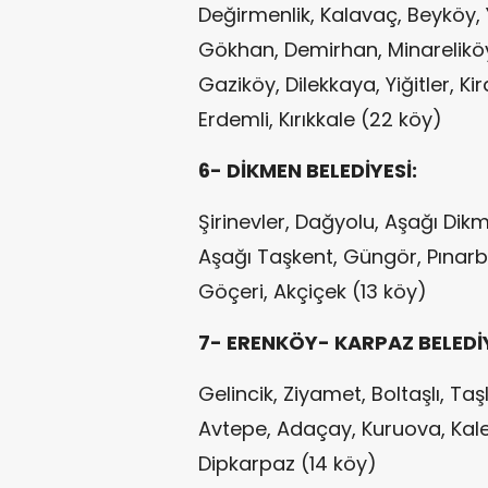
Değirmenlik, Kalavaç, Beyköy,
Gökhan, Demirhan, Minareliköy, 
Gaziköy, Dilekkaya, Yiğitler, Kir
Erdemli, Kırıkkale (22 köy)
6- DİKMEN BELEDİYESİ:
Şirinevler, Dağyolu, Aşağı Dik
Aşağı Taşkent, Güngör, Pınar
Göçeri, Akçiçek (13 köy)
7- ERENKÖY- KARPAZ BELEDİY
Gelincik, Ziyamet, Boltaşlı, Taş
Avtepe, Adaçay, Kuruova, Kale
Dipkarpaz (14 köy)