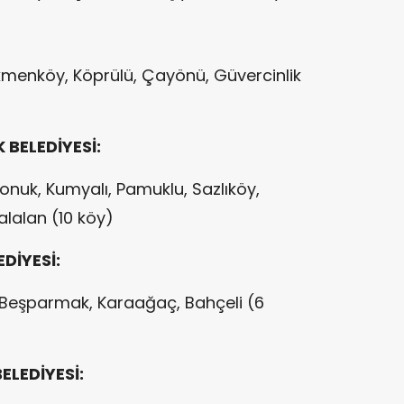
rkmenköy, Köprülü, Çayönü, Güvercinlik
BELEDİYESİ:
nuk, Kumyalı, Pamuklu, Sazlıköy,
alalan (10 köy)
DİYESİ:
 Beşparmak, Karaağaç, Bahçeli (6
ELEDİYESİ: