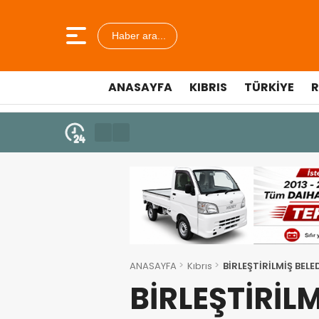
Haber ara...
ANASAYFA
KIBRIS
TÜRKIYE
R
7 Ağustos 2026 - 12:36
ÜSTEL: “ERENKÖY RUHU SONSUZ
ANASAYFA
Kıbrıs
BİRLEŞTİRİLMİŞ BEL
BİRLEŞTİRİLM