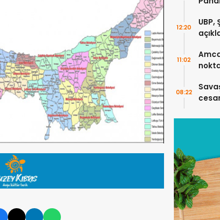
Pahal
konu
UBP, 
12:20
açıkl
Amcao
11:02
nokta
çalı
Savaş
08:22
cesar
vatan
örneğ