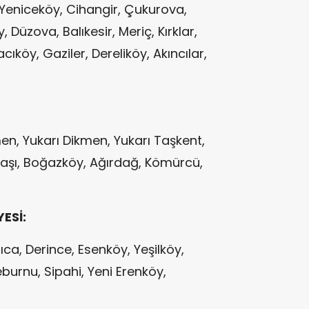
 Yeniceköy, Cihangir, Çukurova,
Düzova, Balıkesir, Meriç, Kırklar,
acıköy, Gaziler, Dereliköy, Akıncılar,
men, Yukarı Dikmen, Yukarı Taşkent,
başı, Boğazköy, Ağırdağ, Kömürcü,
ESİ:
lıca, Derince, Esenköy, Yeşilköy,
burnu, Sipahi, Yeni Erenköy,