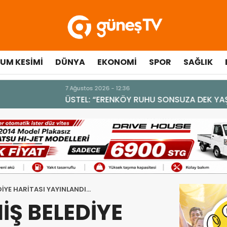
UM KESIMI
DÜNYA
EKONOMI
SPOR
SAĞLIK
A DEK YAŞAYACAK”
EDİYE HARİTASI YAYINLANDI…
İŞ BELEDİYE