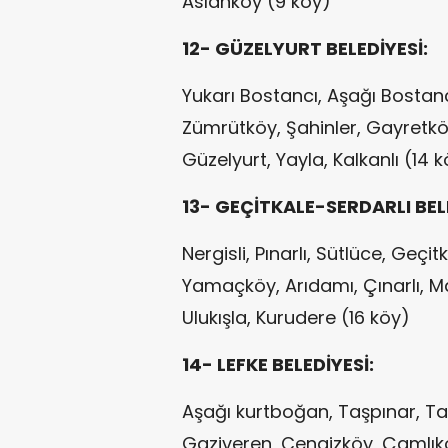
Aslanköy (9 köy)
12- GÜZELYURT BELEDİYESİ:
Yukarı Bostancı, Aşağı Bostan
Zümrütköy, Şahinler, Gayretköy
Güzelyurt, Yayla, Kalkanlı (14 
13- GEÇİTKALE-SERDARLI BEL
Nergisli, Pınarlı, Sütlüce, Geç
Yamaçköy, Arıdamı, Çınarlı, Ma
Ulukışla, Kurudere (16 köy)
14- LEFKE BELEDİYESİ:
Aşağı kurtboğan, Taşpınar, Ta
Gaziveren, Cengizköy, Çamlıkö