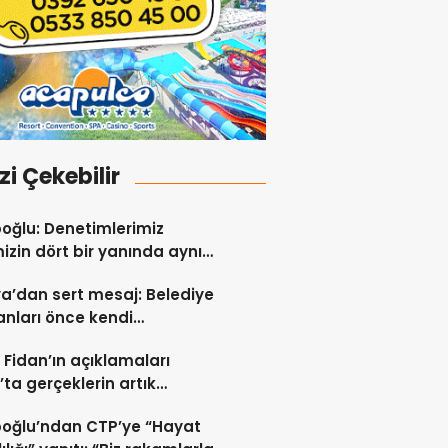
izi Çekebilir
oğlu: Denetimlerimiz
izin dört bir yanında aynı
lılıkla devam edecek
a’dan sert mesaj: Belediye
nları önce kendi
luluklarına bakmalı
: Fidan’ın açıklamaları
s’ta gerçeklerin artık
ezden gelinemeyeceğini
oğlu’ndan CTP’ye “Hayat
ya koydu