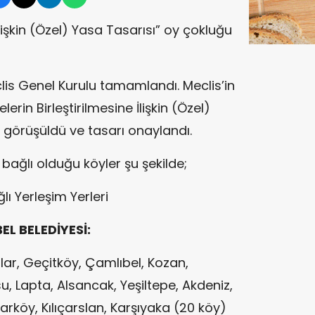
İlişkin (Özel) Yasa Tasarısı” oy çokluğu
is Genel Kurulu tamamlandı. Meclis’in
in Birleştirilmesine İlişkin (Özel)
örüşüldü ve tasarı onaylandı.
bağlı olduğu köyler şu şekilde;
lı Yerleşim Yerleri
L BELEDİYESİ:
r, Geçitköy, Çamlıbel, Kozan,
u, Lapta, Alsancak, Yeşiltepe, Akdeniz,
rköy, Kılıçarslan, Karşıyaka (20 köy)