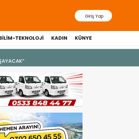
Giriş Yap
BILIM-TEKNOLOJI
KADIN
KÜNYE
10 Temmuz 20
Cumhurbaş