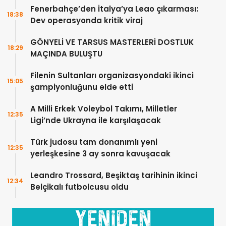
Fenerbahçe’den İtalya’ya Leao çıkarması:
18:38
Dev operasyonda kritik viraj
GÖNYELİ VE TARSUS MASTERLERİ DOSTLUK
18:29
MAÇINDA BULUŞTU
Filenin Sultanları organizasyondaki ikinci
15:05
şampiyonluğunu elde etti
A Milli Erkek Voleybol Takımı, Milletler
12:35
Ligi’nde Ukrayna ile karşılaşacak
Türk judosu tam donanımlı yeni
12:35
yerleşkesine 3 ay sonra kavuşacak
Leandro Trossard, Beşiktaş tarihinin ikinci
12:34
Belçikalı futbolcusu oldu