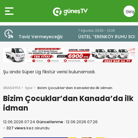
Giriş
Yap
7 Ağustos 2026 - 12:36
z
ÜSTEL: “ERENKÖY RUHU SONSUZA DEK YAŞAYACAK”
Şu anda Süper Lig fikstür verisi bulunamadı.
ANASAYFA
Spor
Bizim Çocuklar’dan Kanada’da ilk idman
Bizim Çocuklar’dan Kanada’da ilk
idman
12.06.2026 07:24
Güncellenme :
12.06.2026 07:26
-
327 views
kez okundu